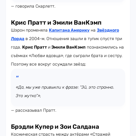
— говорила Скарлетт.
Крис Пратт и Эмили ВанКэмп
Шэрон променяла
Капитана Америку
на
Звёздного
Лорда
в 2004-м. Отношения зашли в тупик спустя три
года.
Крис Пратт
и
Эмили ВанКэмп
познакомились на
съёмках «Любви вдовца», где сыграли брата и сестру.
Поэтому все вокруг осуждали звёзд:
«Да, мы уже привыкли к фразе: “Эй, это странно.
Это жутко”»,
— рассказывал Пратт.
Брэдли Купер и Зои Салдана
Космическая страсть между актёрами «Стражей