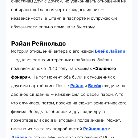
счастливы друг с другом, но узаконивать отношения не
собираются. Главная черта каждого из них —
независимость, а штамп в паспорте и супружеские
обязанности сильно помешали бы этому.
Райан Рейнольдс
История отношений актёра с его женой
Блейк Лайвли
— одна из самых интересных и забавных. Звёзды
познакомились в 2010 году на съёмках
«Зелёного
фонаря»
. На тот момент оба были в отношениях с
другими партнёрами. Позже
Райан
и
Блейк
сходили на
двойное свидание — каждый был со своей парой. А то,
что случилось потом, похоже на сюжет романтического
фильма. Звёзды влюбились и друг ради друга
пожертвовали своими вторыми половинками. Может,
именно из-за таких подробностей
Рейнольдс
и
Лайвли
долго не афишировали отношения? Об их