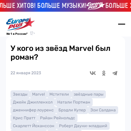
 ХИТОВ! БОЛЬШЕ МУЗЫКИ!
БОЛЬШЕ ХИТО
№ 1 в России*
У кого из звёзд Marvel был
роман?
22 января 2023
Звезды
Marvel
Мстители
звёздные пары
Джейк Джилленхол
Натали Портман
дженнифер лоуренс
Брэдли Купер
Зои Салдана
Крис Пратт
Райан Рейнольдс
Скарлетт Йоханссон
Роберт Дауни-младший