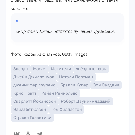
о расставании представитель Джилленхола отвечал
коротко:
«Кирстен и Джейк остаются лучшими друзьями».
Фото: кадры из фильмов, Getty Images
Звезды
Marvel
Мстители
звёздные пары
Джейк Джилленхол
Натали Портман
дженнифер лоуренс
Брэдли Купер
Зои Салдана
Крис Пратт
Райан Рейнольдс
Скарлетт Йоханссон
Роберт Дауни-младший
Элизабет Олсен
Том Хиддлстон
Стражи Галактики