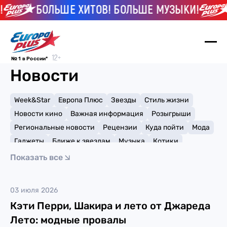
БОЛЬШЕ ХИТОВ! БОЛЬШЕ МУЗЫКИ!
№ 1 в России*
Новости
Week&Star
Европа Плюс
Звезды
Стиль жизни
Новости кино
Важная информация
Розыгрыши
Региональные новости
Рецензии
Куда пойти
Мода
Гаджеты
Ближе к звездам
Музыка
Котики
Мемы и тренды
Факты и списки
Премии
Показать все
Путешествия
Рейтинги
Игры
Джаред Лето
03 июля 2026
Кэти Перри, Шакира и лето от Джареда
Лето: модные провалы