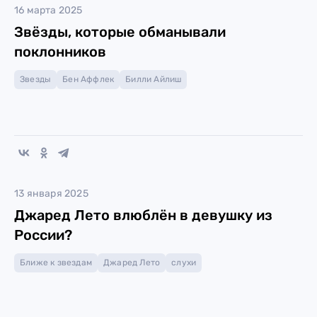
16 марта 2025
Звёзды, которые обманывали
поклонников
Звезды
Бен Аффлек
Билли Айлиш
13 января 2025
Джаред Лето влюблён в девушку из
России?
Ближе к звездам
Джаред Лето
слухи