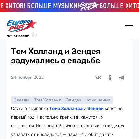
ХИТОВ! БОЛЬШЕ МУЗЫКИ!
БОЛЬШЕ ХИТОВ
№ 1 в России*
Том Холланд и Зендея
задумались о свадьбе
24 ноября 2022
Звезды
Том Холланд
Зендея
отношения
Слухи о помолвке
Тома Холланда
и
Зендеи
ходят не
первый год. Настолько крепкими кажутся их
отношения! Но о личной жизни этих двоих приходится
узнавать от инсайдеров — пара не любит давать