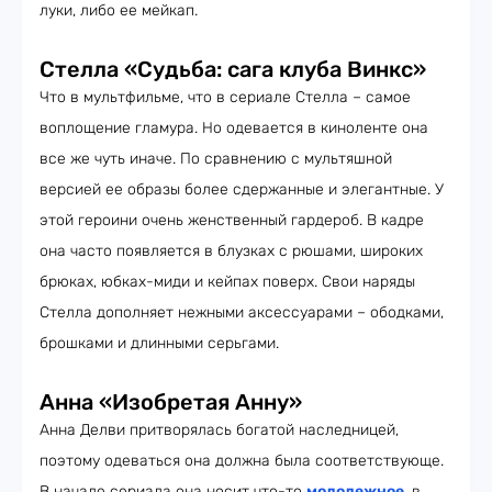
луки, либо ее мейкап.
Стелла «Судьба: сага клуба Винкс»
Что в мультфильме, что в сериале Стелла – самое
воплощение гламура. Но одевается в киноленте она
все же чуть иначе. По сравнению с мультяшной
версией ее образы более сдержанные и элегантные. У
этой героини очень женственный гардероб. В кадре
она часто появляется в блузках с рюшами, широких
брюках, юбках-миди и кейпах поверх. Свои наряды
Стелла дополняет нежными аксессуарами – ободками,
брошками и длинными серьгами.
Анна «Изобретая Анну»
Анна Делви притворялась богатой наследницей,
поэтому одеваться она должна была соответствующе.
В начале сериала она носит что-то
молодежное
, в