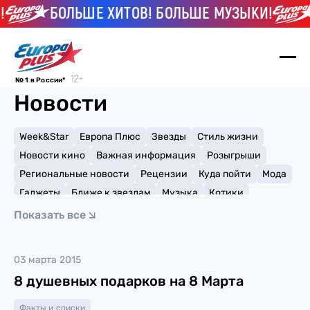
БОЛЬШЕ ХИТОВ! БОЛЬШЕ МУЗЫКИ!
№ 1 в России*
Новости
Week&Star
Европа Плюс
Звезды
Стиль жизни
Новости кино
Важная информация
Розыгрыши
Региональные новости
Рецензии
Куда пойти
Мода
Гаджеты
Ближе к звездам
Музыка
Котики
Мемы и тренды
Факты и списки
Премии
Показать все
Путешествия
Рейтинги
Игры
03 марта 2015
8 душевных подарков на 8 Марта
Факты и списки