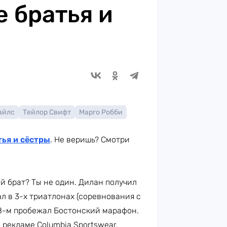
 братья и
айлс
Тейлор Свифт
Марго Робби
тья и сёстры
. Не веришь? Смотри
й брат? Ты не один. Дилан получил
л в 3-х триатлонах (соревнования с
018-м пробежал Бостонский марафон.
 рекламе Columbia Sportswear.