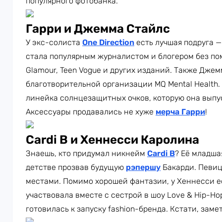
популярного фотобанка.
Гарри и Джемма Стайлс
У экс-солиста
One Direction
есть лучшая подруга 
стала популярным журналистом и блогером без п
Glamour, Teen Vogue и других изданий. Также Дже
благотворительной организации MQ Mental Health. 
линейка солнцезащитных очков, которую она выпус
Аксессуары продавались не хуже
мерча Гарри
!
Cardi B и Хеннесси Каролина
Знаешь, кто придумал никнейм
Cardi B
? Её младша
детстве прозвав будущую
рэпершу
Бакарди. Певиц
местами. Помимо хорошей фантазии, у Хеннесси е
участвовала вместе с сестрой в шоу Love & Hip-Ho
готовилась к запуску fashion-бренда. Кстати, заме