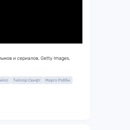
ьмов и сериалов, Getty Images,
айлс
Тейлор Свифт
Марго Робби