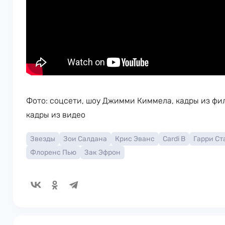
Фото: соцсети, шоу Джимми Киммела, кадры из фил
кадры из видео
Звезды
Зои Салдана
Крис Эванс
Cardi B
Гарри Ст
Флоренс Пью
Зак Эфрон