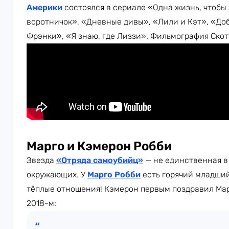
Америки
состоялся в сериале «Одна жизнь, чтобы
воротничок», «Дневные дивы», «Лили и Кэт», «Доб
Фрэнки», «Я знаю, где Лиззи». Фильмография Скотт
Марго и Кэмерон Робби
Звезда
«Отряда самоубийц»
— не единственная в 
окружающих. У
Марго Робби
есть горячий младший
тёплые отношения! Кэмерон первым поздравил Мар
2018-м: