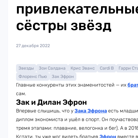
привлекательные
сёстры звёзд
27 декабря 2022
Звезды
Зои Салдана
Крис Эванс
Cardi B
Гарри Ст
Флоренс Пью
Зак Эфрон
Главные конкуренты этих знаменитостей — их
бра
сам.
Зак и Дилан Эфрон
Впервые слышишь, что у
Зака Эфрона
есть младши
диплом экономиста и ушёл в спорт. Он поучаствова
тремя этапами: плавание, велогонка и бег). А в 2
Кстати, ты уже мог видеть братьев
Эфрон
вместе в