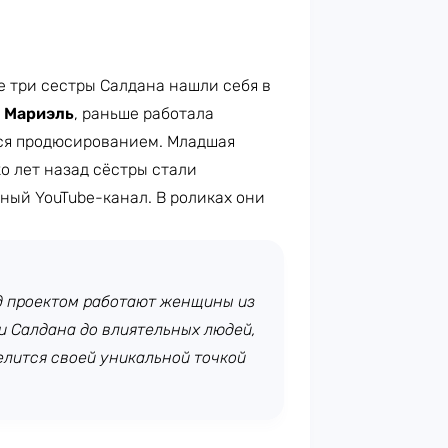
е три сестры Салдана нашли себя в
—
Мариэль
, раньше работала
тся продюсированием. Младшая
о лет назад сёстры стали
тный YouTube-канал. В роликах они
ад проектом работают женщины из
и Салдана до влиятельных людей,
елится своей уникальной точкой