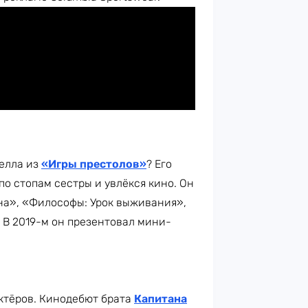
елла из
«Игры престолов»
? Его
по стопам сестры и увлёкся кино. Он
сна», «Философы: Урок выживания»,
. В 2019-м он презентовал мини-
ктёров. Кинодебют брата
Капитана