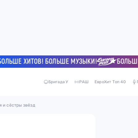
ШЕ ХИТОВ! БОЛЬШЕ МУЗЫКИ!
БОЛЬШЕ ХИ
Бригада У
РАШ
ЕвроХит Топ 40
 и сёстры звёзд