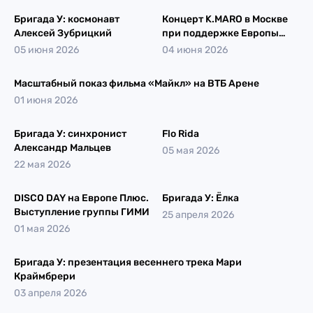
Бригада У: космонавт
Концерт K.MARO в Москве
Алексей Зубрицкий
при поддержке Европы
Плюс
05 июня 2026
04 июня 2026
Масштабный показ фильма «Майкл» на ВТБ Арене
01 июня 2026
Бригада У: синхронист
Flo Rida
Александр Мальцев
05 мая 2026
22 мая 2026
DISCO DAY на Европе Плюс.
Бригада У: Ёлка
Выступление группы ГИМИ
25 апреля 2026
01 мая 2026
Бригада У: презентация весеннего трека Мари
Краймбрери
03 апреля 2026