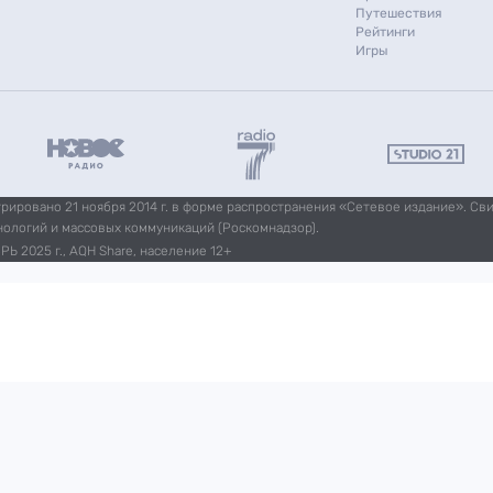
Путешествия
Рейтинги
Игры
ировано 21 ноября 2014 г. в форме распространения «Сетевое издание». Св
нологий и массовых коммуникаций (Роскомнадзор).
Ь 2025 г., AQH Share, население 12+