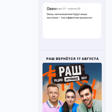
Овен
март 21 – апрель 20
Овны, чем внезапнее будут ваши
поступки — тем эффектнее результат.