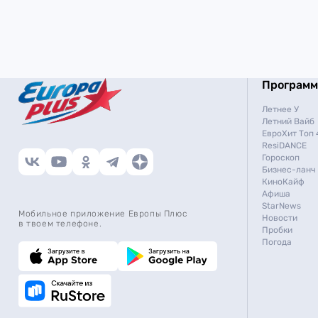
Програм
Летнее У
Летний Вайб
ЕвроХит Топ 
ResiDANCE
Гороскоп
Бизнес-ланч
КиноКайф
Афиша
StarNews
Мобильное приложение Европы Плюс
Новости
в твоем телефоне.
Пробки
Погода