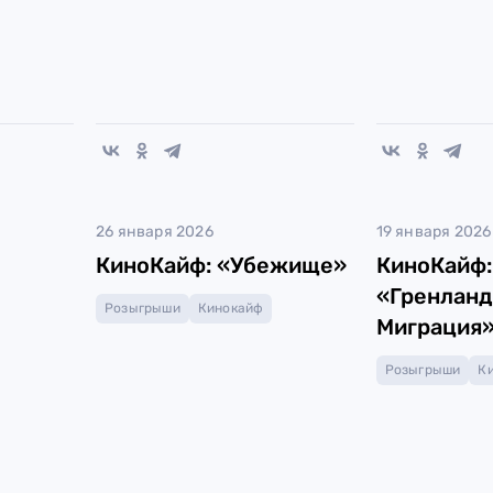
26 января 2026
19 января 2026
КиноКайф: «Убежище»
КиноКайф:
«Гренланд
Розыгрыши
Кинокайф
Миграция
Розыгрыши
К