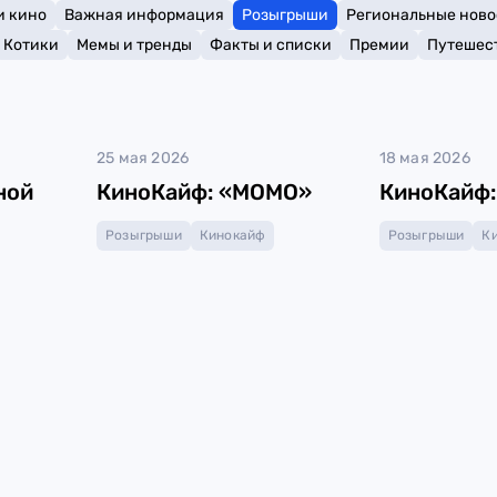
и кино
Важная информация
Розыгрыши
Региональные ново
Котики
Мемы и тренды
Факты и списки
Премии
Путешес
25 мая 2026
18 мая 2026
ной
КиноКайф: «МОМО»
КиноКайф:
Розыгрыши
Кинокайф
Розыгрыши
К