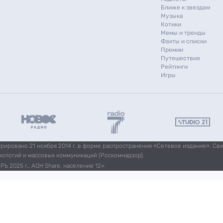
Ближе к звездам
Музыка
Котики
Мемы и тренды
Факты и списки
Премии
Путешествия
Рейтинги
Игры
ировано 21 ноября 2014 г. в форме распространения «Сетевое издание». Св
нологий и массовых коммуникаций (Роскомнадзор).
Ь 2025 г., AQH Share, население 12+