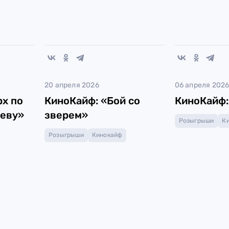
20 апреля 2026
06 апреля 202
х по
КиноКайф: «Бой со
КиноКайф:
еву»
зверем»
Розыгрыши
К
Розыгрыши
Кинокайф