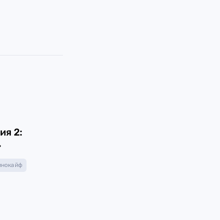
ия 2:
»
инокайф