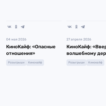
04 мая 2026
27 апреля 2026
КиноКайф: «Опасные
КиноКайф: «Ввер
отношения»
волшебному дер
Розыгрыши
Кинокайф
Розыгрыши
Кинокайф