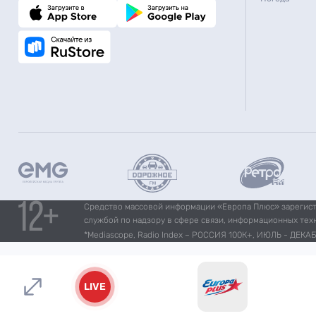
Средство массовой информации «Европа Плюс» зарегистр
службой по надзору в сфере связи, информационных тех
*Mediascope, Radio Index – РОССИЯ 100К+, ИЮЛЬ - ДЕКАБР
LIVE