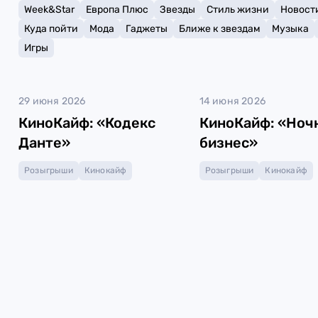
Week&Star
Европа Плюс
Звезды
Стиль жизни
Новост
Куда пойти
Мода
Гаджеты
Ближе к звездам
Музыка
Игры
29 июня 2026
14 июня 2026
КиноКайф: «Кодекс
КиноКайф: «Ноч
Данте»
бизнес»
Розыгрыши
Кинокайф
Розыгрыши
Кинокайф