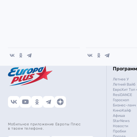
Програм
Летнее У
Летний Вайб
ЕвроХит Топ 
ResiDANCE
Гороскоп
Бизнес-ланч
КиноКайф
Афиша
StarNews
Мобильное приложение Европы Плюс
Новости
в твоем телефоне.
Пробки
Погода