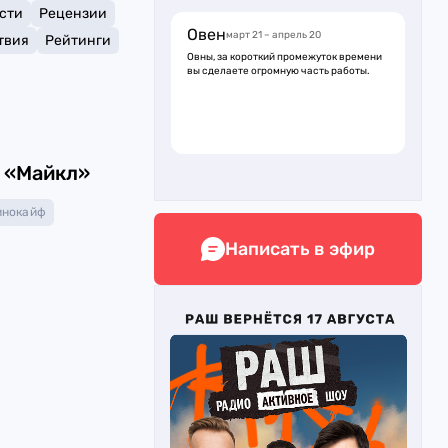
сти
Рецензии
Овен
март 21 – апрель 20
твия
Рейтинги
Овны, за короткий промежуток времени
вы сделаете огромную часть работы.
 «Майкл»
инокайф
Написать в эфир