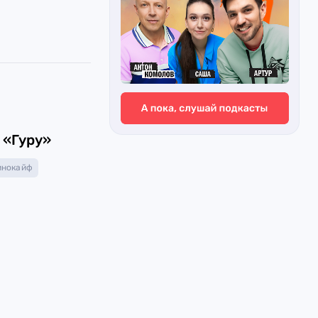
6
 «Гуру»
инокайф