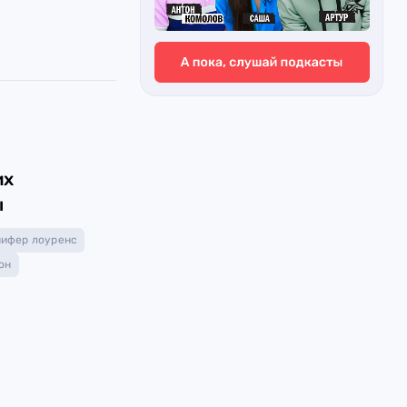
их
ы
ифер лоуренс
он