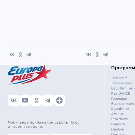
Програм
Летнее У
Летний Вайб
ЕвроХит Топ 
ResiDANCE
Гороскоп
Бизнес-ланч
КиноКайф
Афиша
StarNews
Мобильное приложение Европы Плюс
Новости
в твоем телефоне.
Пробки
Погода