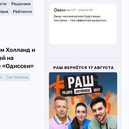
сти
Рецензии
Овен
март 21 – апрель 20
твия
Рейтинги
Овны, чем внезапнее будут ваши
поступки — тем эффектнее результат.
ом Холланд и
эй на
 «Одиссеи»
я
Том Холланд