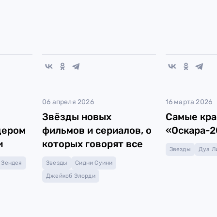
06 апреля 2026
16 марта 2026
Звёзды новых
Самые кра
дером
фильмов и сериалов, о
«Оскара-2
и
которых говорят все
Звезды
Дуа Л
Зендея
Звезды
Сидни Суини
Джейкоб Элорди