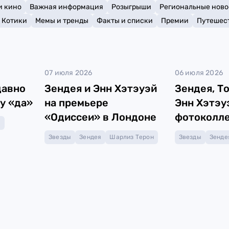
и кино
Важная информация
Розыгрыши
Региональные ново
Котики
Мемы и тренды
Факты и списки
Премии
Путешес
07 июля 2026
06 июля 2026
давно
Зендея и Энн Хэтэуэй
Зендея, Т
гу «да»
на премьере
Энн Хэтэу
«Одиссеи» в Лондоне
фотоколле
н
Звезды
Зендея
Шарлиз Терон
Звезды
Зенде