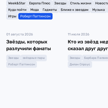
Week&Star
Европа Плюс
Звезды
Стиль жизни
Новост
Куда пойти
Мода
Гаджеты
Ближе к звездам
Музыка
Игры
Роберт Паттинсон
01 августа 2026
11 июля 2026
Звёзды, которых
Кто из звёзд не
разлучили фанаты
сказал друг дру
Звезды
звёздные пары
Звезды
Барбара Палви
Роберт Паттинсон
Дилан Спроус