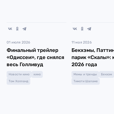
01 июля 2026
11 мая 2026
Финальный трейлер
Бекхэмы, Паттин
«Одиссеи», где снялся
парик «Скалы»:
весь Голливуд
2026 года
Новости кино
кино
Мемы и тренды
Бекхэм
Том Холланд
Тимоти Шаламе