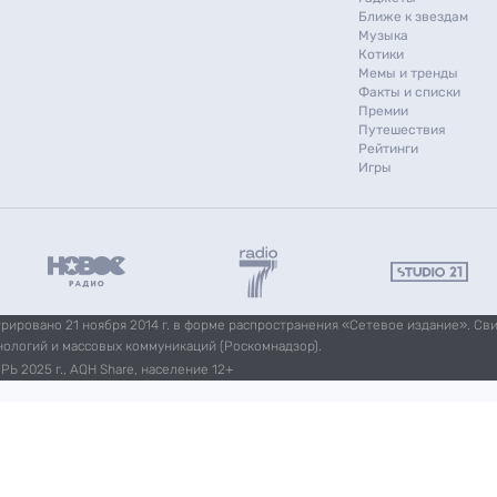
Ближе к звездам
Музыка
Котики
Мемы и тренды
Факты и списки
Премии
Путешествия
Рейтинги
Игры
ировано 21 ноября 2014 г. в форме распространения «Сетевое издание». Св
нологий и массовых коммуникаций (Роскомнадзор).
Ь 2025 г., AQH Share, население 12+