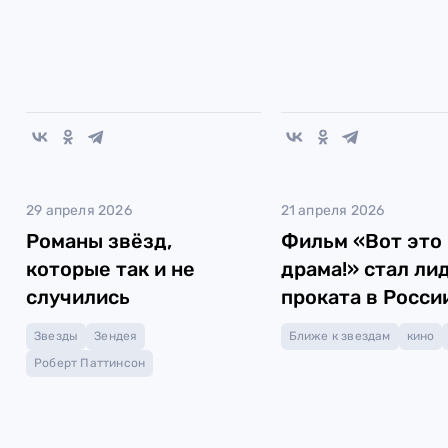
29 апреля 2026
21 апреля 2026
Романы звёзд,
Фильм «Вот это
которые так и не
драма!» стал ли
случились
проката в Росси
Звезды
Зендея
Ближе к звездам
кино
Роберт Паттинсон