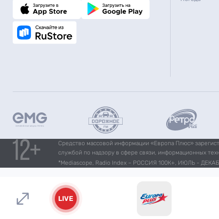
Средство массовой информации «Европа Плюс» зарегистр
службой по надзору в сфере связи, информационных тех
*Mediascope, Radio Index – РОССИЯ 100К+, ИЮЛЬ - ДЕКАБР
LIVE