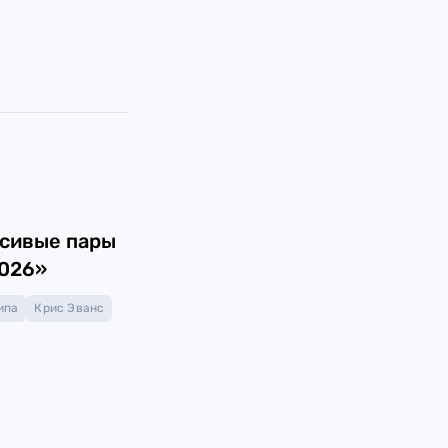
сивые пары
026»
ипа
Крис Эванс