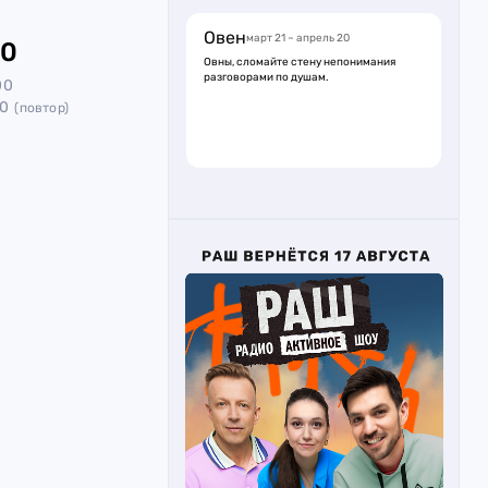
Овен
март 21 – апрель 20
40
Овны, сломайте стену непонимания
разговорами по душам.
00
00
(повтор)