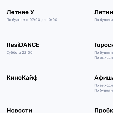
Летнее У
Летни
По будням
с 07:00 до 10:00
По будням
ResiDANCE
Горос
Суббота
22:00
По будням
По выход
КиноКайф
Афиш
По выход
По будням
Новости
Проб