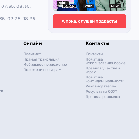
 07:35, 08:35,
35, 09:35, 18:35
Онлайн
Контакты
Плейлист
Контакты
Прямая трансляция
Политика
использования cookie
Мобильное приложение
Правила участия в
Положения по играм
играх
Политика
конфиденциальности
Рекламодателям
ти
Результаты СОУТ
Правила рассылок