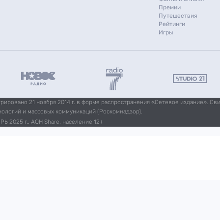
Премии
Путешествия
Рейтинги
Игры
ировано 21 ноября 2014 г. в форме распространения «Сетевое издание». Св
нологий и массовых коммуникаций (Роскомнадзор).
Ь 2025 г., AQH Share, население 12+