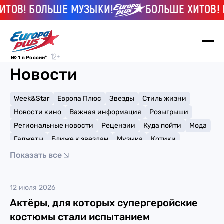
ТОВ! БОЛЬШЕ МУЗЫКИ!
БОЛЬШЕ ХИТОВ! 
№ 1 в России*
Новости
Week&Star
Европа Плюс
Звезды
Стиль жизни
Новости кино
Важная информация
Розыгрыши
Региональные новости
Рецензии
Куда пойти
Мода
Гаджеты
Ближе к звездам
Музыка
Котики
Мемы и тренды
Факты и списки
Премии
Показать все
Путешествия
Рейтинги
Игры
Роберт Дауни-младший
12 июля 2026
Актёры, для которых супергеройские
костюмы стали испытанием