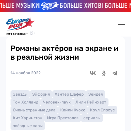
Е МУЗЫКИ!
БОЛЬШЕ ХИТОВ! БОЛЬШЕ МУЗЫ
№ 1 в России*
Романы актёров на экране и
в реальной жизни
14 ноября 2022
Звезды
Эйфория
Хантер Шафер
Зендея
Том Холланд
Человек-паук
Лили Рейнхарт
Очень странные дела
Кейли Куоко
Коул Спроус
Кит Харингтон
Игра Престолов
сериалы
звёздные пары