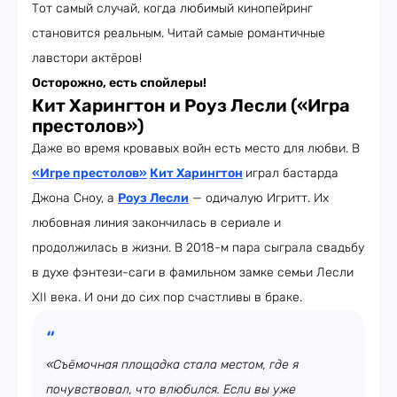
Тот самый случай, когда любимый кинопейринг
становится реальным. Читай самые романтичные
лавстори актёров!
Осторожно, есть спойлеры!
Кит Харингтон и Роуз Лесли («Игра
престолов»)
Даже во время кровавых войн есть место для любви. В
«Игре престолов»
Кит Харингтон
играл бастарда
Джона Сноу, а
Роуз Лесли
— одичалую Игритт. Их
любовная линия закончилась в сериале и
продолжилась в жизни. В 2018-м пара сыграла свадьбу
в духе фэнтези-саги в фамильном замке семьи Лесли
XII века. И они до сих пор счастливы в браке.
«Съёмочная площадка стала местом, где я
почувствовал, что влюбился. Если вы уже