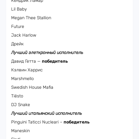
Кендрик Ламар
Lil Baby
Megan Thee Stallion
Future
Jack Harlow
Дрейк
Лучший элеткронный исполнитель
Давид Гетта —
победитель
Кэлвин Харрис
Marshmello
Swedish House Mafia
Tiësto
DJ Snake
Лучший итальянский исполнитель
Pinguini Taticci Nucleari –
победитель
Maneskin