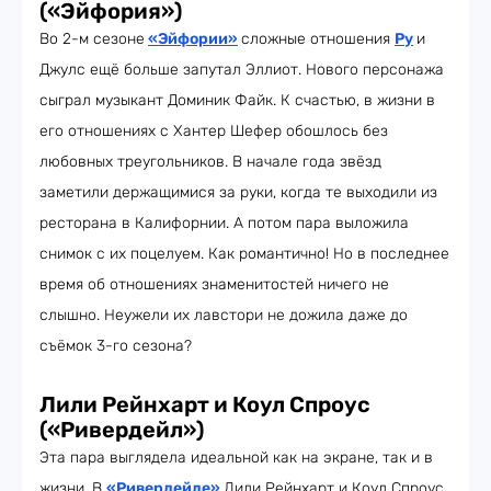
(«Эйфория»)
Во 2-м сезоне
«Эйфории»
сложные отношения
Ру
и
Джулс ещё больше запутал Эллиот. Нового персонажа
сыграл музыкант Доминик Файк. К счастью, в жизни в
его отношениях с Хантер Шефер обошлось без
любовных треугольников. В начале года звёзд
заметили держащимися за руки, когда те выходили из
ресторана в Калифорнии. А потом пара выложила
снимок с их поцелуем. Как романтично! Но в последнее
время об отношениях знаменитостей ничего не
слышно. Неужели их лавстори не дожила даже до
съёмок 3-го сезона?
Лили Рейнхарт и Коул Спроус
(«Ривердейл»)
Эта пара выглядела идеальной как на экране, так и в
жизни. В
«Ривердейле»
Лили Рейнхарт и Коул Спроус