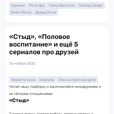
Премии
Рита Ора
Тайка Вайтити
Тейлор Свифт
Биби Рекса
Давид Гетта
«Стыд», «Половое
воспитание» и ещё 5
сериалов про друзей
13 ноября 2022
Новости кино
сериалы
Очень странные дела
Читай нашу подборку и вдохновляйся кинодрузьями и
их тёплыми отношениями.
«Стыд»
Тусовки, парни, первая любовь, первые измены и