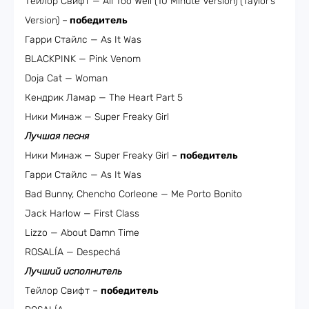
Тейлор Свифт — All Too Well (10 Minute Version) (Taylor’s
Version) –
победитель
Гарри Стайлс — As It Was
BLACKPINK — Pink Venom
Doja Cat — Woman
Кендрик Ламар — The Heart Part 5
Ники Минаж — Super Freaky Girl
Лучшая песня
Ники Минаж — Super Freaky Girl –
победитель
Гарри Стайлс — As It Was
Bad Bunny, Chencho Corleone — Me Porto Bonito
Jack Harlow — First Class
Lizzo — About Damn Time
ROSALÍA — Despechá
Лучший исполнитель
Тейлор Свифт –
победитель