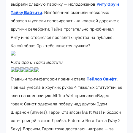
выбрали сладкую парочку — молодожёнов
Риту Ору и
Тайку Вайтити
. Влюблённые сменили несколько
образов и успели попозировать на красной дорожке с
другими селебрити: Тайка трогательно приобнимал
Риту и не стеснялся проявлять чувства на публике.
Какой образ Оры тебе кажется лучшим?
Рита Ора и Тайка Вайтити
Главным триумфатором премии стала
Тейлор Свифт
.
Певица унесла в хрупких руках 4 тяжёлых статуэтки. Её
клип на композицию All Too Well признали «Видео
года»: Свифт одержала победу над другом Эдом
Шираном (Shivers), Гарри Стайлсом (As It Was) и бодрой
рэп-троицей в лице Дрейка, Future и Янга Танга (Way 2
Sexy). Впрочем, Гарри тоже досталась награда — за