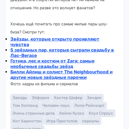
отношения. Но разве это волнует фанатов?
Хочешь ещё почитать про самые милые пары шоу-
биза? Смотри тут:
Звёзды, которые открыто проявляют
чувства
5 звёздных пар, которые сыграли свадьбу в
Лас-Вегас
е
Готика, лес и костюм от Zara: самые
необычные свадьбы звёзд
Билли Айлиш и солист The Neighbourhood и
другие новые звёздные парочки
Фото: кадры из фильма и сериалов
Звезды
Эйфория
Хантер Шафер
Зендея
Том Холланд
Человек-паук
Лили Рейнхарт
Очень странные дела
Кейли Куоко
Коул Спроус
Кит Харингтон
Игра Престолов
сериалы
звёздные пары