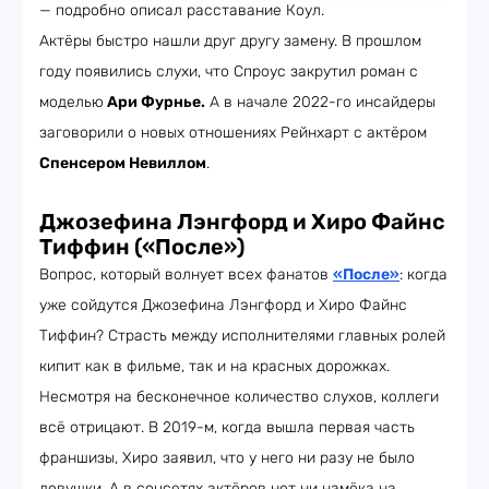
— подробно описал расставание Коул.
Актёры быстро нашли друг другу замену. В прошлом
году появились слухи, что Спроус закрутил роман с
моделью
Ари Фурнье.
А в начале 2022-го инсайдеры
заговорили о новых отношениях Рейнхарт с актёром
Спенсером Невиллом
.
Джозефина Лэнгфорд и Хиро Файнс
Тиффин («После»)
Вопрос, который волнует всех фанатов
«После»
: когда
уже сойдутся Джозефина Лэнгфорд и Хиро Файнс
Тиффин? Страсть между исполнителями главных ролей
кипит как в фильме, так и на красных дорожках.
Несмотря на бесконечное количество слухов, коллеги
всё отрицают. В 2019-м, когда вышла первая часть
франшизы, Хиро заявил, что у него ни разу не было
девушки. А в соцсетях актёров нет ни намёка на