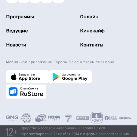
Пятница
Программы
Суббота
Онлайн
Ведущие
Кинокайф
Воскресенье
Новости
Контакты
Мобильное приложение Европы Плюс в твоем телефоне.
Средство массовой информации «Европа Плюс»
зарегистрировано 21 ноября 2014 г. в форме распространения