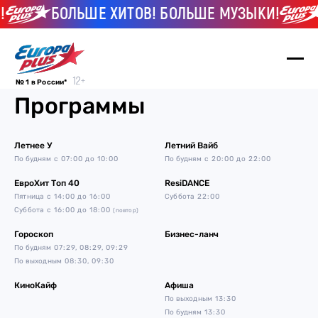
!
БОЛЬШЕ ХИТОВ! БОЛЬШЕ МУЗЫКИ!
№ 1 в России*
Программы
Летнее У
Летний Вайб
По будням
с 07:00 до 10:00
По будням
с 20:00 до 22:00
ЕвроХит Топ 40
ResiDANCE
Пятница
с 14:00 до 16:00
Суббота
22:00
Суббота
с 16:00 до 18:00
(повтор)
Гороскоп
Бизнес-ланч
По будням
07:29, 08:29, 09:29
По выходным
08:30, 09:30
КиноКайф
Афиша
По выходным
13:30
По будням
13:30