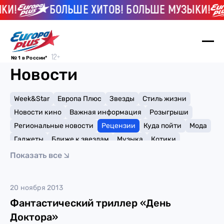
И!
БОЛЬШЕ ХИТОВ! БОЛЬШЕ МУЗЫКИ!
№ 1 в России*
Новости
Week&Star
Европа Плюс
Звезды
Стиль жизни
Новости кино
Важная информация
Розыгрыши
Региональные новости
Рецензии
Куда пойти
Мода
Гаджеты
Ближе к звездам
Музыка
Котики
Мемы и тренды
Факты и списки
Премии
Показать все
Путешествия
Рейтинги
Игры
20 ноября 2013
Фантастический триллер «День
Доктора»