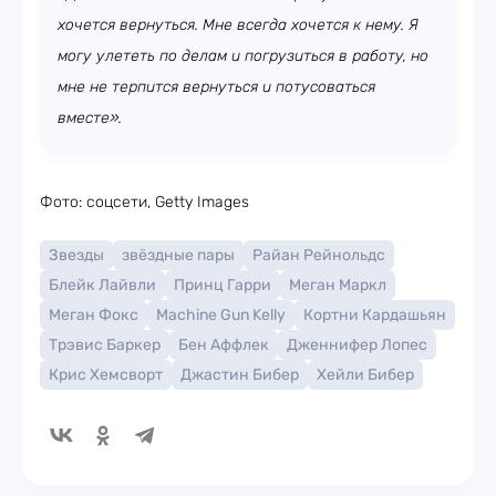
хочется вернуться. Мне всегда хочется к нему. Я
могу улететь по делам и погрузиться в работу, но
мне не терпится вернуться и потусоваться
вместе».
Фото: соцсети, Getty Images
Звезды
звёздные пары
Райан Рейнольдс
Блейк Лайвли
Принц Гарри
Меган Маркл
Меган Фокс
Machine Gun Kelly
Кортни Кардашьян
Трэвис Баркер
Бен Аффлек
Дженнифер Лопес
Крис Хемсворт
Джастин Бибер
Хейли Бибер