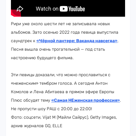
Рири уже около шести лет не записывала новых
альбомов. Зато осенью 2022 года певица выпустила
саундтрек к
«
Чёрной пантере: Ваканда навсегда
»
.
Песня вышла очень трогательной — под стать
настроению будущего фильма.
Эти певицы доказали, что можно прославиться с
«неженским» тембром голоса. А сегодня Антон
Комолов и Лена Абитаева в прямом эфире Европы
Плюс обсудят тему
«Самая НЕженская профессия»
.
Не пропусти шоу РАШ с 20:00 до 22:00!
Фото: соцсети, Vijat M (Майли Сайрус), Getty Images,
архив журналов GQ, ELLE