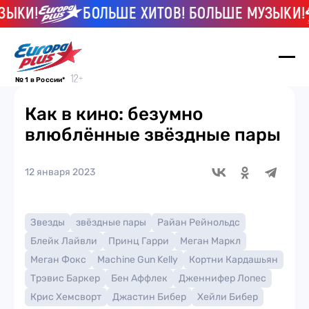
И!
БОЛЬШЕ ХИТОВ! БОЛЬШЕ МУЗЫКИ!
№ 1 в России*
Как в кино: безумно
влюблённые звёздные пары
12 января 2023
Звезды
звёздные пары
Райан Рейнольдс
Блейк Лайвли
Принц Гарри
Меган Маркл
Меган Фокс
Machine Gun Kelly
Кортни Кардашьян
Трэвис Баркер
Бен Аффлек
Дженнифер Лопес
Крис Хемсворт
Джастин Бибер
Хейли Бибер