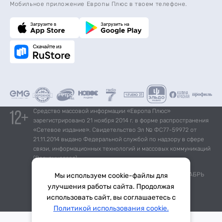
Мобильное приложение Европы Плюс в твоем телефоне.
Средство массовой информации «Европа Плюс»
зарегистрировано 21 ноября 2014 г. в форме распространения
«Сетевое издание». Свидетельство Эл № ФС77-59972 от
21.11.2014 выдано Федеральной службой по надзору в сфере
связи, информационных технологий и массовых коммуникаций
(Роскомнадзор).
*Mediascope, Radio Index – РОССИЯ 100К+, ИЮЛЬ - ДЕКАБРЬ
Мы используем cookie-файлы для
2025 г., AQH Share, население 12+
улучшения работы сайта. Продолжая
использовать сайт, вы соглашаетесь с
Написать в эфир
Политикой использования cookie.