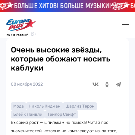
БОЛЬШЕ ХИТОВ! БОЛЬШЕ МУЗЫКИ!
БОЛ
№ 1 в России*
Очень высокие звёзды,
которые обожают носить
каблуки
08 ноября 2022
Мода
Николь Кидман
Шарлиз Терон
Блейк Лайвли
Тейлор Свифт
Высокий рост — шпилькам не помеха! Читай про
знаменитостей, которые не комплексуют из-за того,