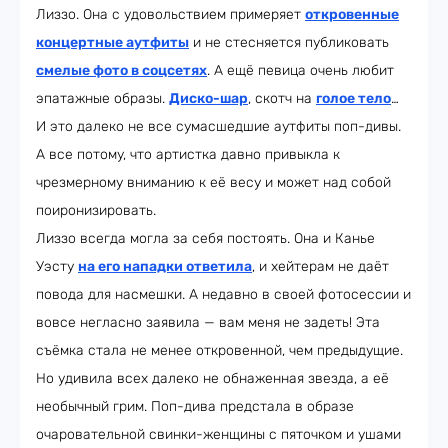
Лиззо. Она с удовольствием примеряет
откровенные
концертные аутфиты
и не стесняется публиковать
смелые фото в соцсетях
. А ещё певица очень любит
эпатажные образы.
Диско-шар
, скотч на
голое тело
…
И это далеко не все сумасшедшие аутфиты поп-дивы.
А все потому, что артистка давно привыкла к
чрезмерному вниманию к её весу и может над собой
поиронизировать.
Лиззо всегда могла за себя постоять. Она и Канье
Уэсту
на его нападки ответила
, и хейтерам не даёт
повода для насмешки. А недавно в своей фотосессии и
вовсе негласно заявила — вам меня не задеть! Эта
съёмка стала не менее откровенной, чем предыдущие.
Но удивила всех далеко не обнаженная звезда, а её
необычный грим. Поп-дива предстала в образе
очаровательной свинки-женщины с пяточком и ушами