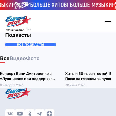
ЗЫКИ!
БОЛЬШЕ ХИТОВ! БОЛЬШЕ МУЗЫКИ!
№ 1 в России*
Подкасты
ВСЕ ПОДКАСТЫ
Все
Видео
Фото
Концерт Вани Дмитриенко в
Хиты и 50 тысяч гостей: Ев
«Лужниках» при поддержке
Плюс на главном выпускно
Европы Плюс
Москвы
03 августа 2026
30 июня 2026