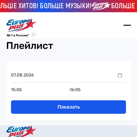
ЛЬШЕ ХИТОВ! БОЛЬШЕ МУЗЫКИ!
БОЛЬШЕ 
№ 1 в России*
Плейлист
-
Показать