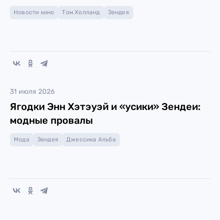
Новости кино
Том Холланд
Зендея
31 июля 2026
Ягодки Энн Хэтэуэй и «усики» Зендеи:
модные провалы
Мода
Зендея
Джессика Альба