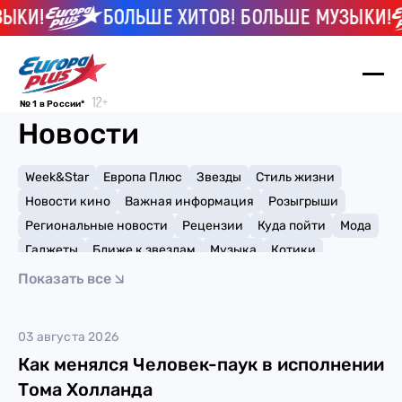
ЫКИ!
БОЛЬШЕ ХИТОВ! БОЛЬШЕ МУЗЫКИ!
№ 1 в России*
Новости
Week&Star
Европа Плюс
Звезды
Стиль жизни
Новости кино
Важная информация
Розыгрыши
Региональные новости
Рецензии
Куда пойти
Мода
Гаджеты
Ближе к звездам
Музыка
Котики
Мемы и тренды
Факты и списки
Премии
Показать все
Путешествия
Рейтинги
Игры
Зендея
03 августа 2026
Как менялся Человек-паук в исполнении
Тома Холланда