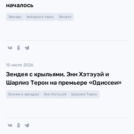
началось
Звезды
звёздные пары
Зендея
15 июля 2026
Зендея с крыльями, Энн Хэтэуэй и
Шарлиз Терон на премьере «Одиссеи»
Ближе к звездам
Энн Хэтэуэй
Шарлиз Терон