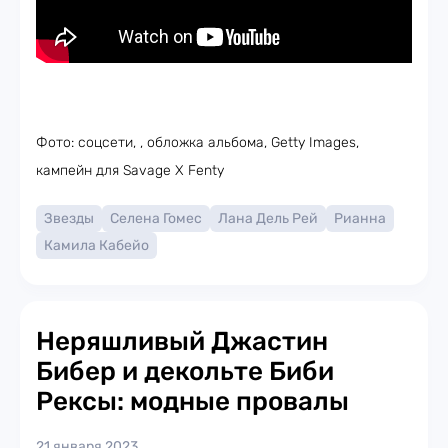
Фото: соцсети, , обложка альбома, Getty Images,
кампейн для Savage X Fenty
Звезды
Селена Гомес
Лана Дель Рей
Рианна
Камила Кабейо
Неряшливый Джастин
Бибер и декольте Биби
Рексы: модные провалы
21 января 2023