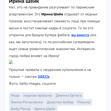
Ирина Шейк
Нет, это не привидение разгуливает по парижским
апартаментам. Это
Ирина Шейк
отдыхает от модных
показов, восстанавливает свежесть лица при помощи
маски и постит смелые кадры в соцсети. То ли это
открытка для Брэдли Купера (ребята,
вы вместе
или
как, мы запутались), то ли российская супермодель
ищет новые романтические знакомства. Интересно
город любви влияет на Ирину!
Прошлые провалы с неудачным купальником и не
только — смотри
ЗДЕСЬ
.
Фото: Getty Images, соцсети
Мода
модные провалы
Дженна Ортега
Эмили Ратаковски
Джастин Бибер
Рианна
Биби Рекса
Ирина Шейк