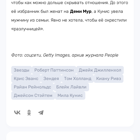
чтобы как можно дольше скрывать отношения. До этого
её избранник был женат на
Деми Мур
, а Кунис увела
мужчину из семьи. Явно не хотела, чтобы её окрестили
«разлучницей».
Фото: соцсети, Getty Images, архив журнала People
Звезды
Роберт Паттинсон
Джейк Джилленхол
Крис Эванс
Зендея
Том Холланд
Киану Ривз
Райан Рейнольдс
Блейк Лайвли
Джейсон Стэйтем
Мила Кунис