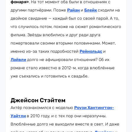
фонаря»
. На тот момент оба были в отношениях с
другими партнёрами. Позже
Райан
и
Блейк
сходили на
двойное свидание — каждый был со своей парой. А то,
что случилось потом, похоже на сюжет романтического
фильма. Звёзды влюбились и друг ради друга
пожертвовали своими вторыми половинками. Может,
именно из-за таких подробностей
Рейнольдс
и
Лайвли
долго не афишировали отношения? Об их
романе стало известно в 2012-м, когда влюблённые
уже съехались и готовились к свадьбе.
Джейсон Стэйтем
Актёр познакомился с моделью
Роузи Хантингтон-
Уайтли
в 2010 году, и с тех пор они неразлучны.
Влюблённые долго не выходили вместе в свет. И даже