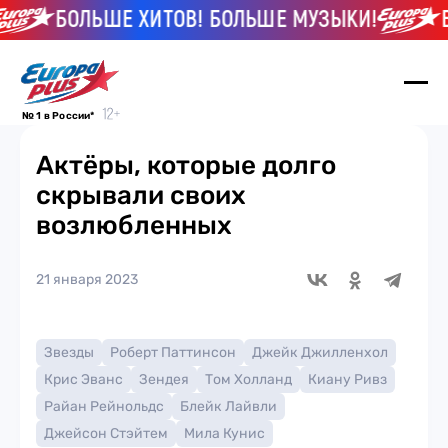
БОЛЬШЕ ХИТОВ! БОЛЬШЕ МУЗЫКИ!
БОЛЬ
№ 1 в России*
Актёры, которые долго
скрывали своих
возлюбленных
21 января 2023
Звезды
Роберт Паттинсон
Джейк Джилленхол
Крис Эванс
Зендея
Том Холланд
Киану Ривз
Райан Рейнольдс
Блейк Лайвли
Джейсон Стэйтем
Мила Кунис