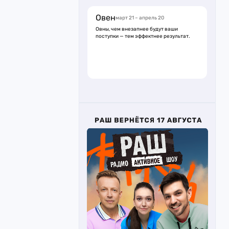
Овен
март 21 – апрель 20
Овны, чем внезапнее будут ваши
поступки — тем эффектнее результат.