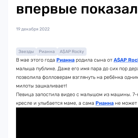
впервые показал
19 декабря 2022
Звезды
Рианна
A$AP Rocky
В мае этого года
Рианна
родила сына от
A$AP Roc
малыша публике. Даже его имя пара до сих пор дер
позволила фолловерам взглянуть на ребёнка одним
милоты зашкаливает!
Певица запостила видео с малышом из машины. 7-
кресле и улыбается маме, а сама
Рианна
не может