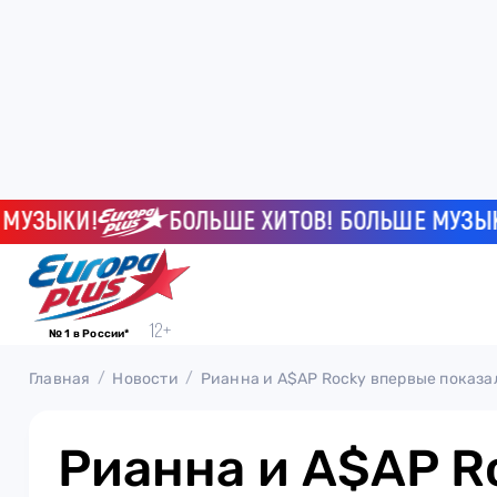
ЫКИ!
БОЛЬШЕ ХИТОВ! БОЛЬШЕ МУЗЫКИ!
№ 1 в России*
Главная
Новости
Рианна и A$AP Rocky впервые показа
Рианна и A$AP R