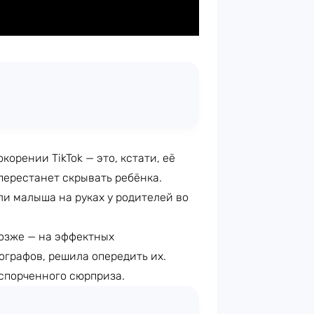
корении TikTok — это, кстати, её
 перестанет скрывать ребёнка.
ли малыша на руках у родителей во
позже — на эффектных
ографов, решила опередить их.
испорченного сюрприза.