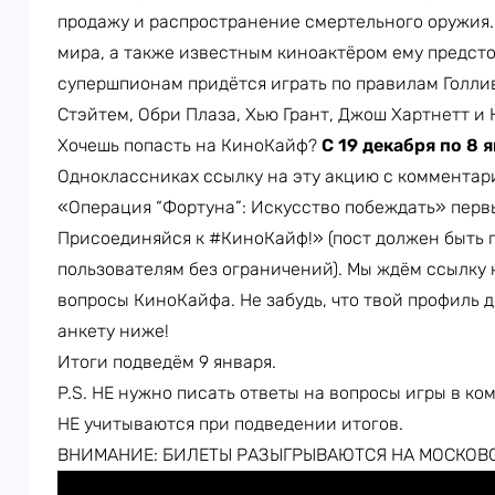
продажу и распространение смертельного оружия
мира, а также известным киноактёром ему предсто
супершпионам придётся играть по правилам Голли
Стэйтем, Обри Плаза, Хью Грант, Джош Хартнетт и 
Хочешь попасть на КиноКайф?
С 19 декабря по 8 
Одноклассниках ссылку на эту акцию с комментар
«Операция “Фортуна”: Искусство побеждать» перв
Присоединяйся к #КиноКайф!» (пост должен быть п
пользователям без ограничений). Мы ждём ссылку 
вопросы КиноКайфа. Не забудь, что твой профиль 
анкету ниже!
Итоги подведём 9 января.
P.S. НЕ нужно писать ответы на вопросы игры в ко
НЕ учитываются при подведении итогов.
ВНИМАНИЕ: БИЛЕТЫ РАЗЫГРЫВАЮТСЯ НА МОСКОВ