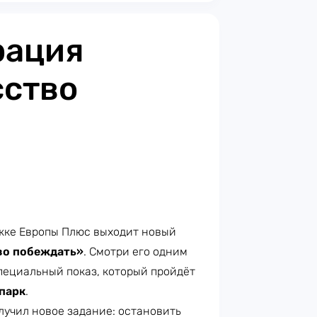
рация
сство
ержке Европы Плюс выходит новый
во побеждать»
. Смотри его одним
пециальный показ, который пройдёт
парк
.
лучил новое задание: остановить