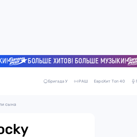
БОЛЬШЕ ХИТОВ! БОЛЬШЕ МУЗЫКИ!
Б
Бригада У
РАШ
ЕвроХит Топ 40
ли сына
ocky