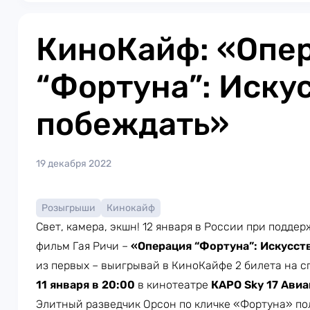
КиноКайф: «Опе
“Фортуна”: Иску
побеждать»
19 декабря 2022
Розыгрыши
Кинокайф
Свет, камера, экшн! 12 января в России при подд
фильм Гая Ричи –
«Операция “Фортуна”: Искусст
из первых – выигрывай в КиноКайфе 2 билета на с
11 января в 20:00
в кинотеатре
КАРО Sky
17 Авиа
Элитный разведчик Орсон по кличке «Фортуна» по