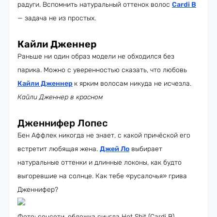
радуги. Вспомнить натуральный оттенок волос
Cardi B
— задача не из простых.
Кайли Дженнер
Раньше ни один образ модели не обходился без
парика. Можно с уверенностью сказать, что любовь
Кайли Дженнер
к ярким волосам никуда не исчезла.
Кайли Дженнер в красном
Дженнифер Лопес
Бен Аффлек никогда не знает, с какой причёской его
встретит любящая жена.
Джей Ло
выбирает
натуральные оттенки и длинные локоны, как будто
выгоревшие на солнце. Как тебе «русалочья» грива
Дженнифер?
Фото: соцсети, обложка сингла Hot Shit (Cardi B),