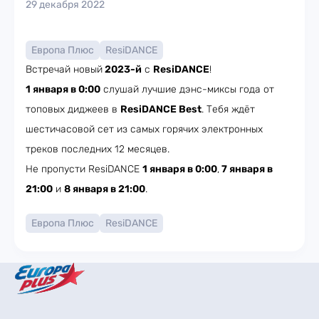
29 декабря 2022
Европа Плюс
ResiDANCE
Встречай новый
2023-й
с
ResiDANCE
!
1 января в 0:00
слушай лучшие дэнс-миксы года от
топовых диджеев в
ResiDANCE Best
. Тебя ждёт
шестичасовой сет из самых горячих электронных
треков последних 12 месяцев.
Не пропусти ResiDANCE
1 января в 0:00
,
7 января в
21:00
и
8 января в 21:00
.
Европа Плюс
ResiDANCE