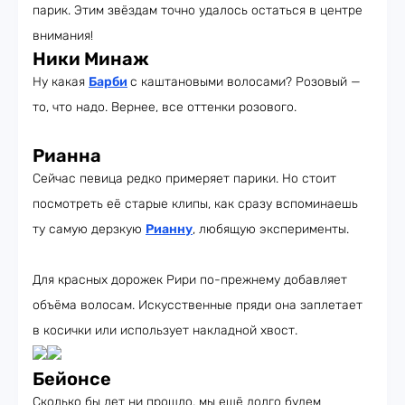
парик. Этим звёздам точно удалось остаться в центре
внимания!
Ники Минаж
Ну какая
Барби
с каштановыми волосами? Розовый —
то, что надо. Вернее, все оттенки розового.
Рианна
Сейчас певица редко примеряет парики. Но стоит
посмотреть её старые клипы, как сразу вспоминаешь
ту самую дерзкую
Рианну
, любящую эксперименты.
Для красных дорожек Рири по-прежнему добавляет
объёма волосам. Искусственные пряди она заплетает
в косички или использует накладной хвост.
Бейонсе
Сколько бы лет ни прошло, мы ещё долго будем