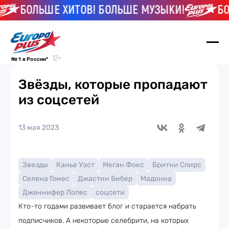
БОЛЬШЕ ХИТОВ! БОЛЬШЕ МУЗЫКИ!
БОЛЬШ
№ 1 в России*
Звёзды, которые пропадают
из соцсетей
13 мая 2023
Звезды
Канье Уэст
Меган Фокс
Бритни Спирс
Селена Гомес
Джастин Бибер
Мадонна
Дженнифер Лопес
соцсети
Кто-то годами развивает блог и старается набрать
подписчиков. А некоторые селебрити, на которых