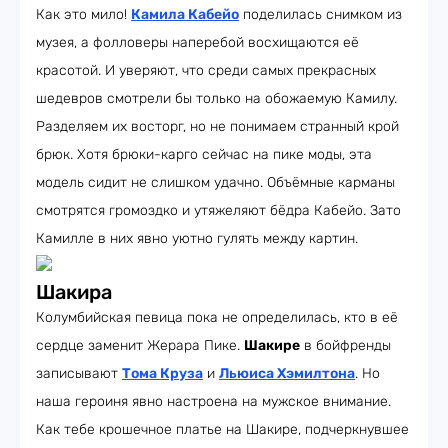
Как это мило!
Камила Кабейо
поделилась снимком из
музея, а фолловеры наперебой восхищаются её
красотой. И уверяют, что среди самых прекрасных
шедевров смотрели бы только на обожаемую Камилу.
Разделяем их восторг, но не понимаем странный крой
брюк. Хотя брюки-карго сейчас на пике моды, эта
модель сидит не слишком удачно. Объёмные карманы
смотрятся громоздко и утяжеляют бёдра Кабейо. Зато
Камилле в них явно уютно гулять между картин.
Шакира
Колумбийская певица пока не определилась, кто в её
сердце заменит Жерара Пике.
Шакире
в бойфренды
записывают
Тома Круза
и
Льюиса Хэмилтона
. Но
наша героиня явно настроена на мужское внимание.
Как тебе крошечное платье на Шакире, подчеркнувшее