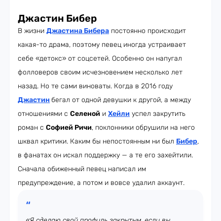
Джастин Бибер
В жизни
Джастина Бибера
постоянно происходит
какая-то драма, поэтому певец иногда устраивает
себе «детокс» от соцсетей. Особенно он напугал
фолловеров своим исчезновением несколько лет
назад. Но те сами виноваты. Когда в 2016 году
Джастин
бегал от одной девушки к другой, а между
отношениями с
Селеной
и
Хейли
успел закрутить
роман с
Софией Ричи
, поклонники обрушили на него
шквал критики. Каким бы непостоянным ни был
Бибер
,
в фанатах он искал поддержку — а те его захейтили.
Сначала обиженный певец написал им
предупреждение, а потом и вовсе удалил аккаунт.
«Я сделаю свой профиль закрытым, если вы,