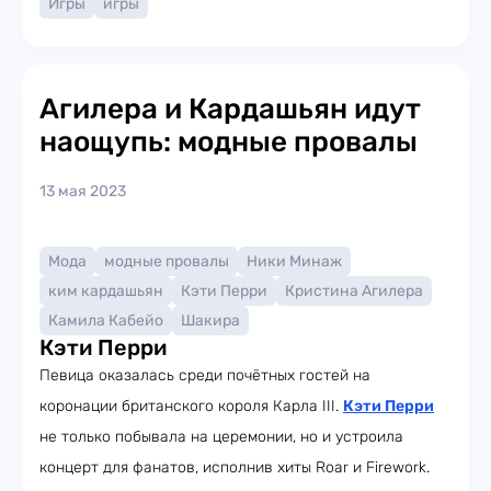
Игры
игры
Агилера и Кардашьян идут
наощупь: модные провалы
13 мая 2023
Мода
модные провалы
Ники Минаж
ким кардашьян
Кэти Перри
Кристина Агилера
Камила Кабейо
Шакира
Кэти Перри
Певица оказалась среди почётных гостей на
коронации британского короля Карла III.
Кэти Перри
не только побывала на церемонии, но и устроила
концерт для фанатов, исполнив хиты Roar и Firework.