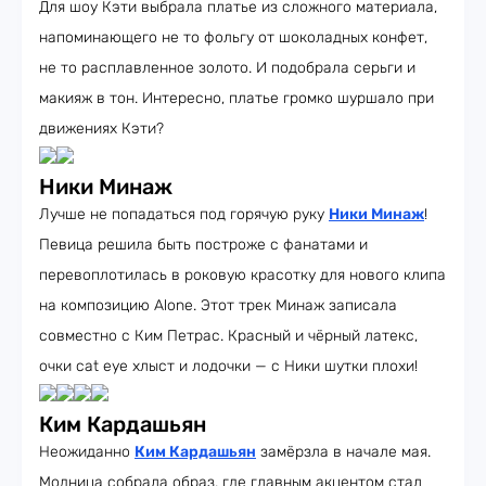
Для шоу Кэти выбрала платье из сложного материала,
напоминающего не то фольгу от шоколадных конфет,
не то расплавленное золото. И подобрала серьги и
макияж в тон. Интересно, платье громко шуршало при
движениях Кэти?
Ники Минаж
Лучше не попадаться под горячую руку
Ники Минаж
!
Певица решила быть построже с фанатами и
перевоплотилась в роковую красотку для нового клипа
на композицию Alone. Этот трек Минаж записала
совместно с Ким Петрас. Красный и чёрный латекс,
очки cat eye хлыст и лодочки — с Ники шутки плохи!
Ким Кардашьян
Неожиданно
Ким Кардашьян
замёрзла в начале мая.
Модница собрала образ, где главным акцентом стал