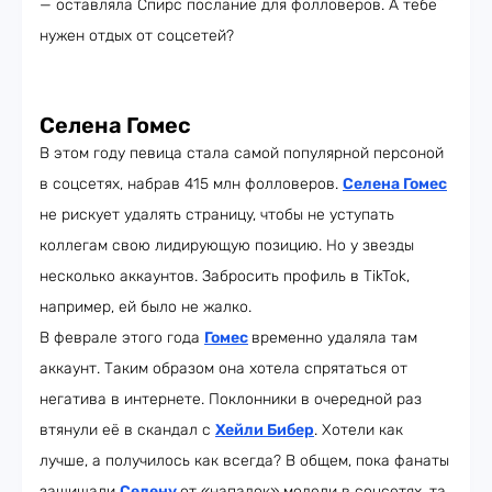
— оставляла Спирс послание для фолловеров. А тебе
нужен отдых от соцсетей?
Селена Гомес
В этом году певица стала самой популярной персоной
в соцсетях, набрав 415 млн фолловеров.
Селена Гомес
не рискует удалять страницу, чтобы не уступать
коллегам свою лидирующую позицию. Но у звезды
несколько аккаунтов. Забросить профиль в TikTok,
например, ей было не жалко.
В феврале этого года
Гомес
временно удаляла там
аккаунт. Таким образом она хотела спрятаться от
негатива в интернете. Поклонники в очередной раз
втянули её в скандал с
Хейли Бибер
. Хотели как
лучше, а получилось как всегда? В общем, пока фанаты
защищали
Селену
от «нападок» модели в соцсетях, та