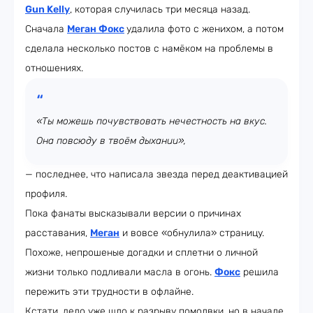
Gun Kelly
, которая случилась три месяца назад.
Сначала
Меган Фокс
удалила фото с женихом, а потом
сделала несколько постов с намёком на проблемы в
отношениях.
«Ты можешь почувствовать нечестность на вкус.
Она повсюду в твоём дыхании»,
— последнее, что написала звезда перед деактивацией
профиля.
Пока фанаты высказывали версии о причинах
расставания,
Меган
и вовсе «обнулила» страницу.
Похоже, непрошеные догадки и сплетни о личной
жизни только подливали масла в огонь.
Фокс
решила
пережить эти трудности в офлайне.
Кстати, дело уже шло к разрыву помолвки, но в начале