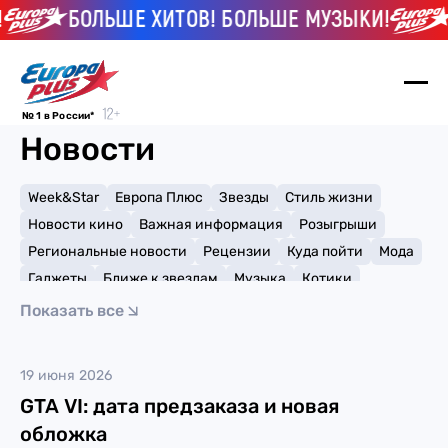
БОЛЬШЕ ХИТОВ! БОЛЬШЕ МУЗЫКИ!
№ 1 в России*
Новости
Week&Star
Европа Плюс
Звезды
Стиль жизни
Новости кино
Важная информация
Розыгрыши
Региональные новости
Рецензии
Куда пойти
Мода
Гаджеты
Ближе к звездам
Музыка
Котики
Мемы и тренды
Факты и списки
Премии
Показать все
Путешествия
Рейтинги
Игры
игры
19 июня 2026
GTA VI: дата предзаказа и новая
обложка