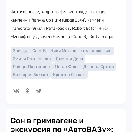
Фото: соцсети, кадры из фильмов, кадр из видео,
кампейн Tiffany & Co (Ким Кардашьян), кампейн
Inamorata (Эмили Ратаковски), Robert Ector (Ники
Минаж), шоу Джимми Киммела (Cardi B), Getty Images
Звезды
Cardi B
Ники Минаж
ким кардашьян
Эмили Ратаковски
Джонни Депп
Роберт Паттинсон
Меган Фокс
Дженна Ортега
Виктория Бекхэм
Кристен Стюарт
Сон в гримвагене и
экскурсия по «АвтоВАЗу»: