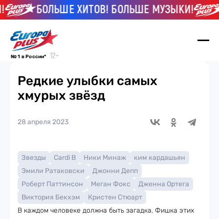
БОЛЬШЕ ХИТОВ! БОЛЬШЕ МУЗЫКИ!
№ 1 в России*
Редкие улыбки самых
хмурых звёзд
28 апреля 2023
Звезды
Cardi B
Ники Минаж
ким кардашьян
Эмили Ратаковски
Джонни Депп
Роберт Паттинсон
Меган Фокс
Дженна Ортега
Виктория Бекхэм
Кристен Стюарт
В каждом человеке должна быть загадка. Фишка этих