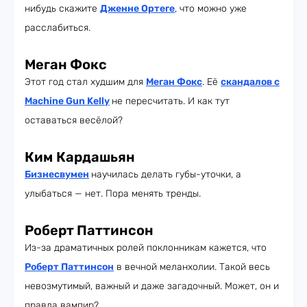
нибудь скажите
Дженне Ортеге
, что можно уже
расслабиться.
Меган Фокс
Этот год стал худшим для
Меган Фокс
. Её
скандалов с
Machine Gun Kelly
не пересчитать. И как тут
оставаться весёлой?
Ким
Кардашьян
Бизнесвумен
научилась делать губы-уточки, а
улыбаться — нет. Пора менять тренды.
Роберт Паттинсон
Из-за драматичных ролей поклонникам кажется, что
Роберт Паттинсон
в вечной меланхолии. Такой весь
невозмутимый, важный и даже загадочный. Может, он и
правда вампир?