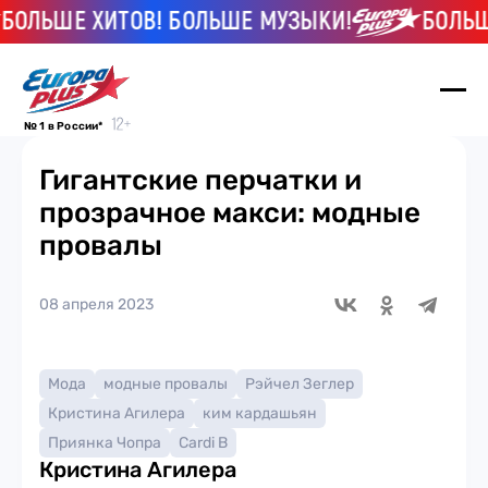
ЛЬШЕ ХИТОВ! БОЛЬШЕ МУЗЫКИ!
БОЛЬШЕ 
№ 1 в России*
Гигантские перчатки и
прозрачное макси: модные
провалы
08 апреля 2023
Мода
модные провалы
Рэйчел Зеглер
Кристина Агилера
ким кардашьян
Приянка Чопра
Cardi B
Кристина Агилера