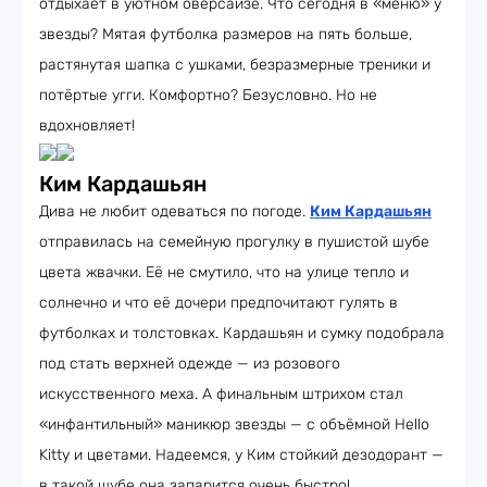
отдыхает в уютном оверсайзе. Что сегодня в «меню» у
звезды? Мятая футболка размеров на пять больше,
растянутая шапка с ушками, безразмерные треники и
потёртые угги. Комфортно? Безусловно. Но не
вдохновляет!
Ким Кардашьян
Дива не любит одеваться по погоде.
Ким Кардашьян
отправилась на семейную прогулку в пушистой шубе
цвета жвачки. Её не смутило, что на улице тепло и
солнечно и что её дочери предпочитают гулять в
футболках и толстовках. Кардашьян и сумку подобрала
под стать верхней одежде — из розового
искусственного меха. А финальным штрихом стал
«инфантильный» маникюр звезды — с объёмной Hello
Kitty и цветами. Надеемся, у Ким стойкий дезодорант —
в такой шубе она запарится очень быстро!