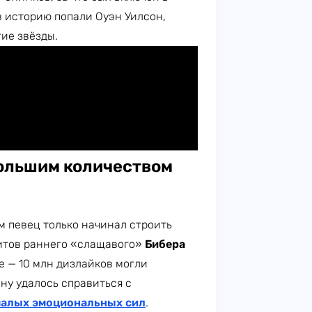
в историю попали Оуэн Уилсон,
гие звёзды.
большим количеством
м певец только начинал строить
хитов раннего «слащавого»
Бибера
e — 10 млн дизлайков могли
ну удалось справиться с
малых эмоциональных сил
.