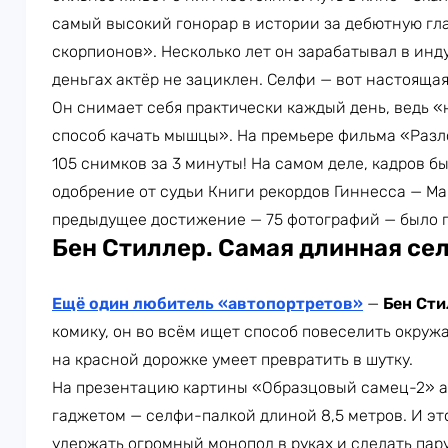
самый высокий гонорар в истории за дебютную гл
скорпионов». Несколько лет он зарабатывал в инд
деньгах актёр не зациклен. Селфи — вот настоящая
Он снимает себя практически каждый день, ведь 
способ качать мышцы». На премьере фильма «Раз
105 снимков за 3 минуты! На самом деле, кадров б
одобрение от судьи Книги рекордов Гиннесса — Ма
предыдущее достижение — 75 фотографий — было п
Бен Стиллер. Самая длинная се
Ещё один любитель «автопортретов»
—
Бен Сти
комику, он во всём ищет способ повеселить окру
на красной дорожке умеет превратить в шутку.
На презентацию картины «Образцовый самец-2» а
гаджетом — селфи-палкой длиной 8,5 метров. И эт
удержать огромный монопод в руках и сделать пару