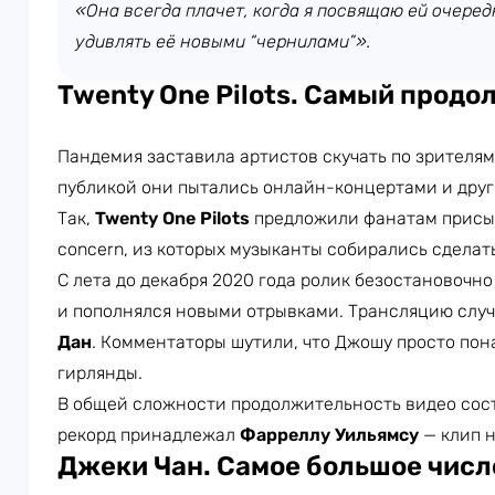
«Она всегда плачет, когда я посвящаю ей очеред
удивлять её новыми “чернилами”».
Twenty One Pilots. Самый прод
Пандемия заставила артистов скучать по зрителя
публикой они пытались онлайн-концертами и дру
Так,
Twenty One Pilots
предложили фанатам присыла
concern, из которых музыканты собирались сдела
С лета до декабря 2020 года ролик безостановочно
и пополнялся новыми отрывками. Трансляцию слу
Дан
. Комментаторы шутили, что Джошу просто пон
гирлянды.
В общей сложности продолжительность видео сост
рекорд принадлежал
Фарреллу Уильямсу
— клип н
Джеки Чан. Самое большое числ