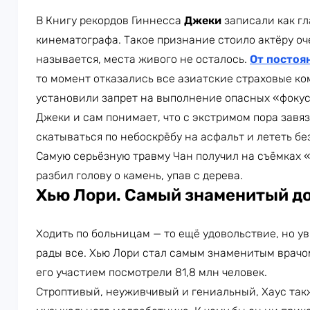
В Книгу рекордов Гиннесса
Джеки
записали как гл
кинематографа. Такое признание стоило актёру очен
называется, места живого не осталось.
От постоя
то момент отказались все азиатские страховые ко
установили запрет на выполнение опасных «фокус
Джеки и сам понимает, что с экстримом пора завяз
скатываться по небоскрёбу на асфальт и лететь бе
Самую серьёзную травму Чан получил на съёмках «
разбил голову о камень, упав с дерева.
Хью Лори. Самый знаменитый д
Ходить по больницам — то ещё удовольствие, но у
рады все. Хью Лори стал самым знаменитым врачо
его участием посмотрели 81,8 млн человек.
Строптивый, неуживчивый и гениальный, Хаус так