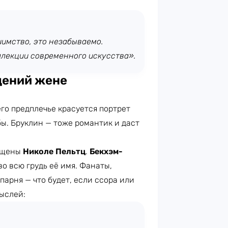
иимство, это незабываемо.
ллекции современного искусства».
щений жене
го предплечье красуется портрет
бы. Бруклин — тоже романтик и даст
ящены
Николе Пельтц
.
Бекхэм-
о всю грудь её имя. Фанаты,
арня — что будет, если ссора или
ыслей: