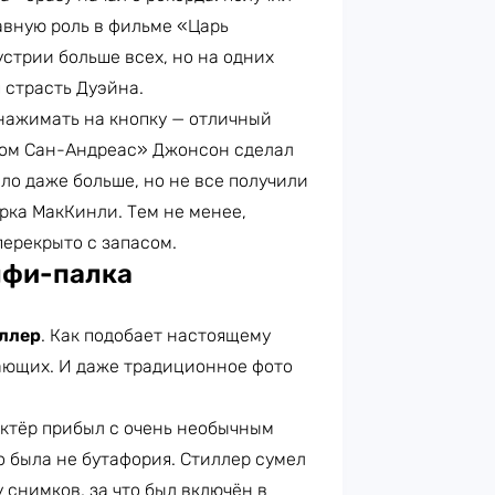
авную роль в фильме «Царь
устрии больше всех, но на одних
 страсть Дуэйна.
«нажимать на кнопку — отличный
лом Сан-Андреас» Джонсон сделал
ыло даже больше, но не все получили
рка МакКинли. Тем не менее,
ерекрыто с запасом.
лфи-палка
ллер
. Как подобает настоящему
жающих. И даже традиционное фото
ктёр прибыл с очень необычным
о была не бутафория. Стиллер сумел
 снимков, за что был включён в