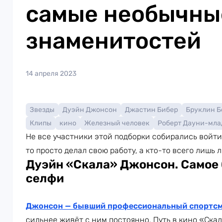
самые необычны
знаменитостей
14 апреля 2023
Звезды
Дуэйн Джонсон
Джастин Бибер
Бруклин Б
Клипы
кино
Железный человек
Роберт Дауни-мл
Не все участники этой подборки собирались войти
то просто делал свою работу, а кто-то всего лишь 
Дуэйн «Скала» Джонсон. Самое
селфи
Джонсон — бывший профессиональный спортс
сильнее живёт с ним постоянно. Путь в кино «Скал