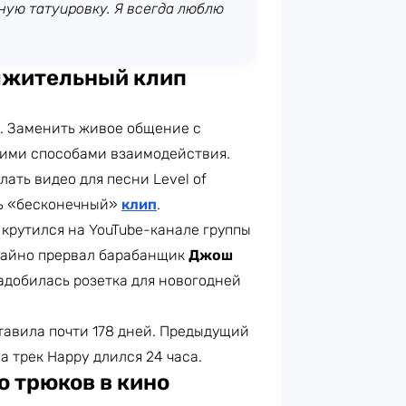
ную татуировку. Я всегда люблю
олжительный клип
м. Заменить живое общение с
гими способами взаимодействия.
ть видео для песни Level of
ть «бесконечный»
клип
.
 крутился на YouTube-канале группы
чайно прервал барабанщик
Джош
адобилась розетка для новогодней
авила почти 178 дней. Предыдущий
а трек Happy длился 24 часа.
о трюков в кино