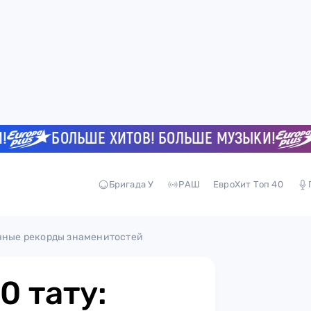
БОЛЬШЕ ХИТОВ! БОЛЬШЕ МУЗЫКИ!
БО
Бригада У
РАШ
ЕвроХит Топ 40
ычные рекорды знаменитостей
0 тату: