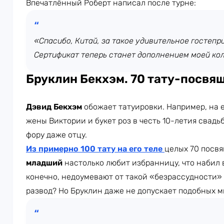
Впечатлённый Роберт написал после турне:
«Спасибо, Китай, за такое удивительное гостепр
Сертификат теперь станет дополнением моей ко
Бруклин Бекхэм. 70 тату-посвя
Дэвид Бекхэм
обожает татуировки. Например, на е
жены Виктории и букет роз в честь 10-летия свадь
фору даже отцу.
Из примерно 100 тату на его теле
целых 70 посв
младший
настолько любит избранницу, что набил в
конечно, недоумевают от такой «безрассудности» п
развод? Но Бруклин даже не допускает подобных м