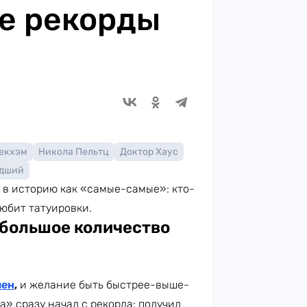
е рекорды
екхэм
Никола Пельтц
Доктор Хаус
адший
 в историю как «самые-самые»: кто-
любит татуировки.
 большое количество
мен
,
и желание быть быстрее-выше-
а» сразу начал с рекорда: получил