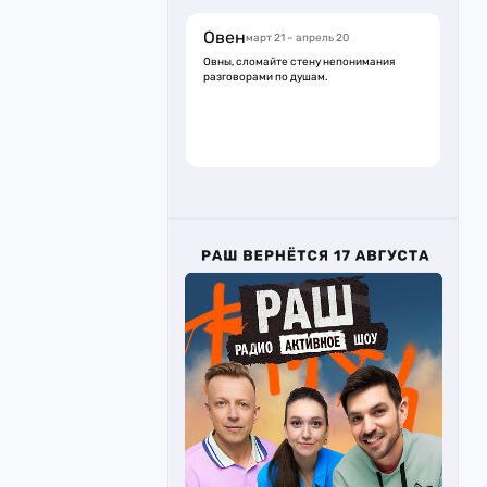
Овен
март 21 – апрель 20
Овны, сломайте стену непонимания
разговорами по душам.