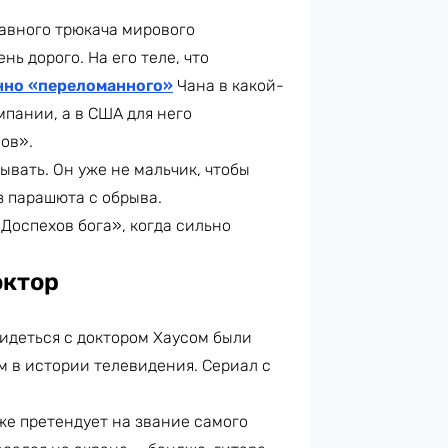
авного трюкача мирового
ь дорого. На его теле, что
нно «переломанного»
Чана в какой-
мпании, а в США для него
ов».
ывать. Он уже не мальчик, чтобы
з парашюта с обрыва.
Доспехов бога», когда сильно
октор
видеться с доктором Хаусом были
м в истории телевидения. Сериал с
же претендует на звание самого