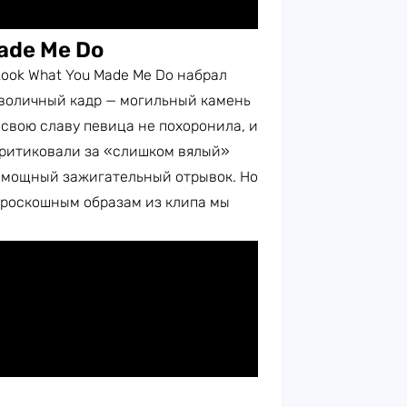
ade Me Do
Look What You Made Me Do набрал
имволичный кадр — могильный камень
 свою славу певица не похоронила, и
скритиковали за «слишком вялый»
ся мощный зажигательный отрывок. Но
и роскошным образам из клипа мы