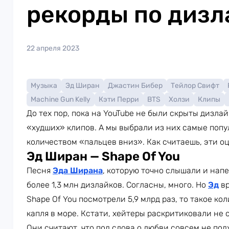
рекорды по дизл
22 апреля 2023
Музыка
Эд Ширан
Джастин Бибер
Тейлор Свифт
Machine Gun Kelly
Кэти Перри
BTS
Холзи
Клипы
До тех пор, пока на YouTube не были скрыты дизла
«худших» клипов. А мы выбрали из них самые поп
количеством «пальцев вниз». Как считаешь, эти 
Эд Ширан — Shape Of You
Песня
Эда Ширана
, которую точно слышали и нап
более 1,3 млн дизлайков. Согласны, много. Но
Эд
вр
Shape Of You посмотрели 5,9 млрд раз, то такое к
капля в море. Кстати, хейтеры раскритиковали не 
Они считают, что под слова о любви совсем не по