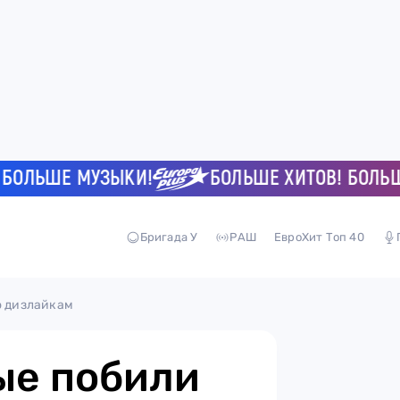
ЬШЕ МУЗЫКИ!
БОЛЬШЕ ХИТОВ! БОЛЬШЕ М
Бригада У
РАШ
ЕвроХит Топ 40
о дизлайкам
рые побили