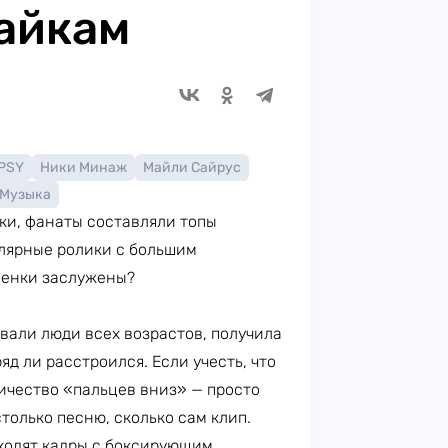
айкам
PSY
Ники Минаж
Майли Сайрус
Музыка
йки, фанаты составляли топы
улярные ролики с большим
оценки заслужены?
евали люди всех возрастов, получила
яд ли расстроился. Если учесть, что
оличество «пальцев вниз» — просто
столько песню, сколько сам клип.
дходят кадры с боксирующим