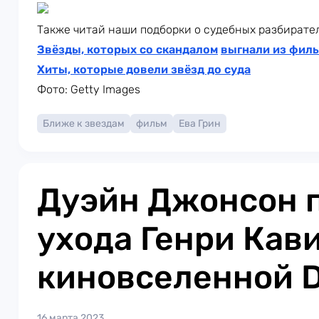
Также читай наши подборки о судебных разбирате
Звёзды, которых со скандалом
выгнали из филь
Хиты, которые довели звёзд до суда
Фото: Getty Images
Ближе к звездам
фильм
Ева Грин
Дуэйн Джонсон 
ухода Генри Кав
киновселенной 
16 марта 2023