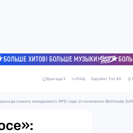
ЛЬШЕ ХИТОВ! БОЛЬШЕ МУЗЫКИ!
БОЛЬШЕ 
Бригада У
РАШ
ЕвроХит Топ 40
 выхода самого ожидаемого RPG года от компании Bethesda Sof
осе»: