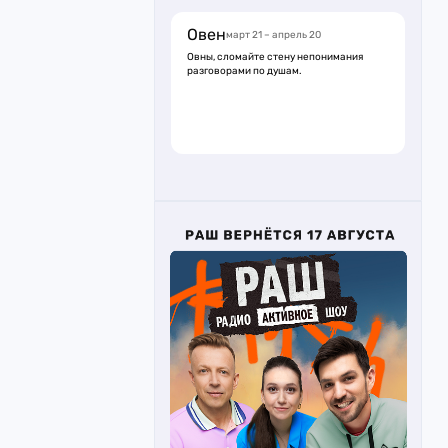
Овен
март 21 – апрель 20
Овны, сломайте стену непонимания
разговорами по душам.