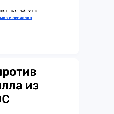
льствах селебрити:
мов и сериалов
против
илла из
DC