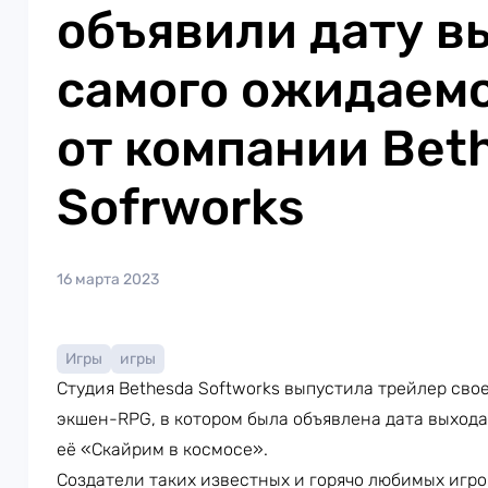
объявили дату в
самого ожидаемо
от компании Bet
Sofrworks
16 марта 2023
Игры
игры
Студия Bethesda Softworks выпустила трейлер св
экшен-RPG, в котором была объявлена дата выход
её «Скайрим в космосе».
Создатели таких известных и горячо любимых игровы