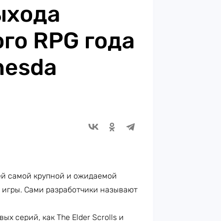
ыхода
го RPG года
hesda
оей самой крупной и ожидаемой
а игры. Сами разработчики называют
х серий, как The Elder Scrolls и