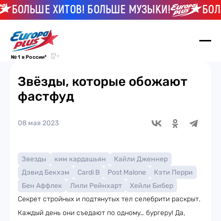
БОЛЬШЕ ХИТОВ! БОЛЬШЕ МУЗЫКИ!
БОЛЬШ
№ 1 в России*
Звёзды, которые обожают
фастфуд
08 мая 2023
Звезды
ким кардашьян
Кайли Дженнер
Дэвид Бекхэм
Cardi B
Post Malone
Кэти Перри
Бен Аффлек
Лили Рейнхарт
Хейли Бибер
Секрет стройных и подтянутых тел селебрити раскрыт.
Каждый день они съедают по одному… бургеру! Да,