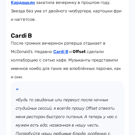
Кардашьян
закатила вечеринку в прошлом году.
Звезда без ума от двойного чизбургера, картошки фри
и наггетсов.
Cardi B
После громких вечеринок рэперша отдыхает в
McDonald’s. Недавно
Cardi B
и
Offset
сделали
коллаборцию с сетью кафе. Музыканты представили
именное комбо для таких же влюблённых парочек, как
и они.
«Будь то свидание или перекус после ночных
студийных сессий, я всегда прошу Offset отвезти
меня ресторан быстрого питания. А теперь у нас с
мужем есть еда, названная в нашу честь.
Попробуйте наши любимые блюда, особенно с