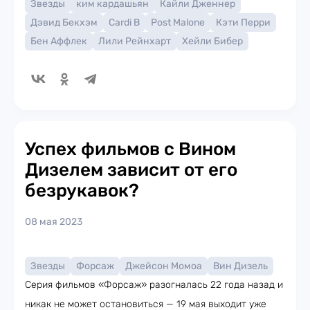
Звезды
ким кардашьян
Кайли Дженнер
Дэвид Бекхэм
Cardi B
Post Malone
Кэти Перри
Бен Аффлек
Лили Рейнхарт
Хейли Бибер
Успех фильмов с Вином
Дизелем зависит от его
безрукавок?
08 мая 2023
Звезды
Форсаж
Джейсон Момоа
Вин Дизель
Серия фильмов «Форсаж» разогналась 22 года назад и
никак не может остановиться — 19 мая выходит уже