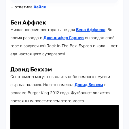
— ответила
Хейли
.
Бен Аффлек
Мишленовские рестораны не для
Бена Аффлека
. Во
время развода с
Дженнифер Гарнер
он заедал своё
горе в закусочной Jack In The Box. Бургер и кола — вот
еда настоящего супергероя!
Дэвид Бекхэм
Спортсмены могут позволить себе немного смузи и
сырных палочек. На это намекал
Дэвид Бекхэм
в
рекламе Burger King 2012 года. Футболист является
постоянным посетителем этого места.