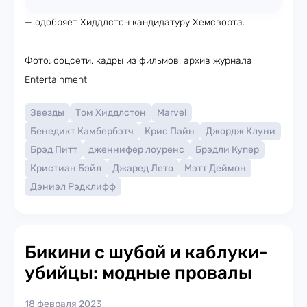
— одобряет Хиддлстон кандидатуру Хемсворта.
Фото: соцсети, кадры из фильмов, архив журнала
Entertainment
Звезды
Том Хиддлстон
Marvel
Бенедикт Камбербэтч
Крис Пайн
Джордж Клуни
Брэд Питт
дженнифер лоуренс
Брэдли Купер
Кристиан Бэйл
Джаред Лето
Мэтт Деймон
Дэниэл Рэдклифф
Бикини с шубой и каблуки-
убийцы: модные провалы
18 февраля 2023