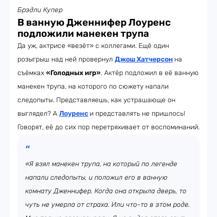
Брэдли Купер
В ванную Дженнифер Лоуренс
подложили манекен трупа
Да уж, актрисе «везёт» с коллегами. Ещё один
розыгрыш над ней провернул
Джош Хатчерсон
на
съёмках
«Голодных игр»
. Актёр подложил в её ванную
манекен трупа, на которого по сюжету напали
следопыты. Представляешь, как устрашающе он
выглядел? А
Лоуренс
и представлять не пришлось!
Говорят, её до сих пор перетряхивает от воспоминаний.
«Я взял манекен трупа, на который по легенде
напали следопыты, и положил его в ванную
комнату Дженнифер. Когда она открыла дверь, то
чуть не умерла от страха. Или что-то в этом роде.