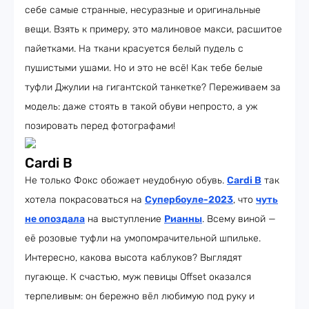
себе самые странные, несуразные и оригинальные
вещи. Взять к примеру, это малиновое макси, расшитое
пайетками. На ткани красуется белый пудель с
пушистыми ушами. Но и это не всё! Как тебе белые
туфли Джулии на гигантской танкетке? Переживаем за
модель: даже стоять в такой обуви непросто, а уж
позировать перед фотографами!
Cardi B
Не только Фокс обожает неудобную обувь.
Cardi B
так
хотела покрасоваться на
Супербоуле-2023
, что
чуть
не опоздала
на выступление
Рианны
. Всему виной —
её розовые туфли на умопомрачительной шпильке.
Интересно, какова высота каблуков? Выглядят
пугающе. К счастью, муж певицы Offset оказался
терпеливым: он бережно вёл любимую под руку и