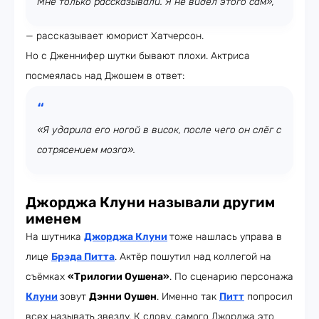
Мне только рассказывали. Я не видел этого сам»,
— рассказывает юморист Хатчерсон.
Но с Дженнифер шутки бывают плохи. Актриса
посмеялась над Джошем в ответ:
«Я ударила его ногой в висок, после чего он слёг с
сотрясением мозга».
Джорджа Клуни называли другим
именем
На шутника
Джорджа Клуни
тоже нашлась управа в
лице
Брэда Питта
. Актёр пошутил над коллегой на
съёмках
«Трилогии Оушена»
. По сценарию персонажа
Клуни
зовут
Дэнни Оушен
. Именно так
Питт
попросил
всех называть звезду. К слову, самого Джорджа это