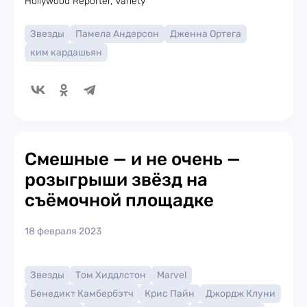
Hollywood Reporter, Variety
Звезды
Памела Андерсон
Дженна Ортега
ким кардашьян
Смешные — и не очень —
розыгрыши звёзд на
съёмочной площадке
18 февраля 2023
Звезды
Том Хиддлстон
Marvel
Бенедикт Камбербэтч
Крис Пайн
Джордж Клуни