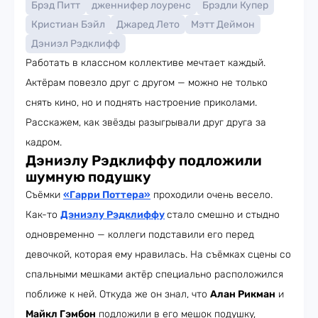
Брэд Питт
дженнифер лоуренс
Брэдли Купер
Кристиан Бэйл
Джаред Лето
Мэтт Деймон
Дэниэл Рэдклифф
Работать в классном коллективе мечтает каждый.
Актёрам повезло друг с другом — можно не только
снять кино, но и поднять настроение приколами.
Расскажем, как звёзды разыгрывали друг друга за
кадром.
Дэниэлу Рэдклиффу подложили
шумную подушку
Съёмки
«Гарри Поттера»
проходили очень весело.
Как-то
Дэниэлу Рэдклиффу
стало смешно и стыдно
одновременно — коллеги подставили его перед
девочкой, которая ему нравилась. На съёмках сцены со
спальными мешками актёр специально расположился
поближе к ней. Откуда же он знал, что
Алан Рикман
и
Майкл Гэмбон
подложили в его мешок подушку,