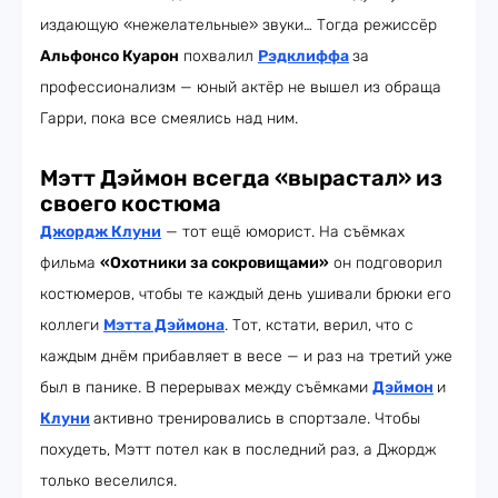
издающую «нежелательные» звуки… Тогда режиссёр
Альфонсо Куарон
похвалил
Рэдклиффа
за
профессионализм — юный актёр не вышел из обраща
Гарри, пока все смеялись над ним.
Мэтт Дэймон всегда «вырастал» из
своего костюма
Джордж Клуни
— тот ещё юморист. На съёмках
фильма
«Охотники за сокровищами»
он подговорил
костюмеров, чтобы те каждый день ушивали брюки его
коллеги
Мэтта Дэймона
. Тот, кстати, верил, что с
каждым днём прибавляет в весе — и раз на третий уже
был в панике. В перерывах между съёмками
Дэймон
и
Клуни
активно тренировались в спортзале. Чтобы
похудеть, Мэтт потел как в последний раз, а Джордж
только веселился.