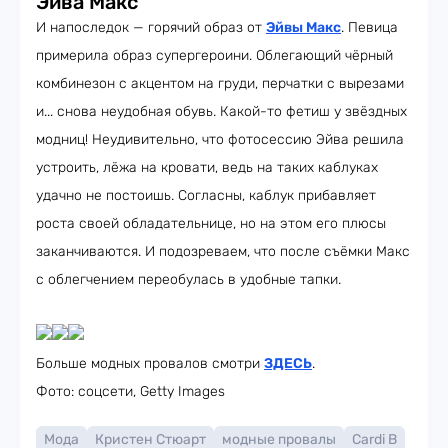
Эйва Макс
И напоследок — горячий образ от
Эйвы Макс
. Певица
примерила образ супергероини. Облегающий чёрный
комбинезон с акцентом на груди, перчатки с вырезами
и... снова неудобная обувь. Какой-то фетиш у звёздных
модниц! Неудивительно, что фотосессию Эйва решила
устроить, лёжа на кровати, ведь на таких каблуках
удачно не постоишь. Согласны, каблук прибавляет
роста своей обладательнице, но на этом его плюсы
заканчиваются. И подозреваем, что после съёмки Макс
с облегчением переобулась в удобные тапки.
Больше модных провалов смотри
ЗДЕСЬ
.
Фото: соцсети, Getty Images
Мода
Кристен Стюарт
модные провалы
Cardi B