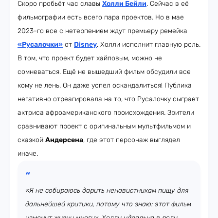
Скоро пробьёт час славы
Холли Бейли
. Сейчас в её
фильмографии есть всего пара проектов. Но в мае
2023-го все с нетерпением ждут премьеру ремейка
«Русалочки»
от
Disney
. Холли исполнит главную роль.
В том, что проект будет хайповым, можно не
сомневаться. Ещё не вышедший фильм обсудили все
кому не лень. Он даже успел оскандалиться! Публика
негативно отреагировала на то, что Русалочку сыграет
актриса афроамериканского происхождения. Зрители
сравнивают проект с оригинальным мультфильмом и
сказкой
Андерсена
, где этот персонаж выглядел
иначе.
«Я не собираюсь дарить ненавистникам пищу для
дальнейшей критики, потому что знаю: этот фильм
изменит жизни многих. Холли идеальна в роли