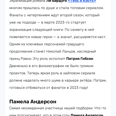
Экранизация романа
Ли Бардуго
«Тень и Кость»
многим пришлась по душе и стала топовым сериалом.
Фанаты с нетерпением ждут второй сезон, который
уже на подходе — в марте 2023-го стартует
экранизация следующей книги. По сюжету в ней
появляются новые герои — а значит, расширяется каст.
Одним из ключевых персонажей грядущего
продолжения станет Николай Ланцов, наследный
принц Равки. Эту роль исполнит
Патрик Гибсон
.
Давненько в его фильмографии не было громких
проектов. Теперь яркая роль в хайповом сериале
должна наделать много шума в карьере актёра. Патрик,
готовься отбиваться от фанаток в 2023 году!
Памела Андерсон
Самая неожиданная участница нашей подборки. Что-то
нам подсказывает, что в этом году
Памела Андерсон