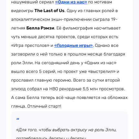
нашумевший сериал
«Одни из нас»
по мотивам
видеоигры
The Last of Us
. Одну из главных ролей в
апокалиптическом экшн-приключении сыграла 19-
летняя
Белла Рэмзи
. Её фильмография насчитывает
чуть меньше десятка проектов, среди которых есть
«Игра престолов» и
«Голодные игры»
. Однако все
заговорили о ней только в прошлом месяце благодаря
роли Элли. На сегодняшний день у «Одних из нас»
вышло всего 5 серий, но проект уже «выстрелил» и
прославил главную героиню. Всего за сутки второй
эпизод собрал на HBO рекордные 5,5 млн просмотров.
А сама Белла теперь всё чаще появляется на обложках
глянца. Отличный старт!
«Для того, чтобы выбрать актрису на роль Элли,
потребовались десятки и десятки