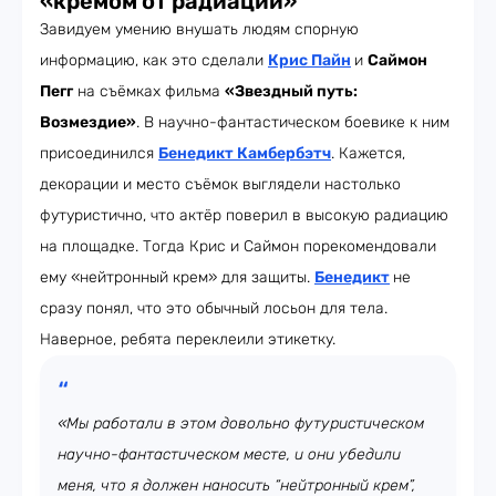
«кремом от радиации»
Завидуем умению внушать людям спорную
информацию, как это сделали
Крис Пайн
и
Саймон
Пегг
на съёмках фильма
«Звездный путь:
Возмездие»
. В научно-фантастическом боевике к ним
присоединился
Бенедикт Камбербэтч
. Кажется,
декорации и место съёмок выглядели настолько
футуристично, что актёр поверил в высокую радиацию
на площадке. Тогда Крис и Саймон порекомендовали
ему «нейтронный крем» для защиты.
Бенедикт
не
сразу понял, что это обычный лосьон для тела.
Наверное, ребята переклеили этикетку.
«Мы работали в этом довольно футуристическом
научно-фантастическом месте, и они убедили
меня, что я должен наносить “нейтронный крем”,