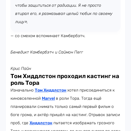
чтобы защититься от радиации. Я не просто
втирал его, я размазывал целый тюбик по своему
лицу»,
— со смехом вспоминает Камбербэтч.
Бенедикт Камбербэтч и Саймон Пегг
Крис Пайн
Том Хиддлстон проходил кастинг на
роль Тора
Изначально
Том Хиддлстон
хотел присоединиться к
киновселенной
Marvel
в роли Тора. Тогда ещё
планировали снимать только самый первый фильм о
боге грома, и актёр пришёл на кастинг. Отрывок записи
проб, где
Хиддлстон
пытается изображать грозного