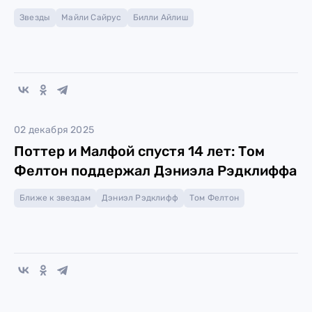
Звезды
Майли Сайрус
Билли Айлиш
02 декабря 2025
Поттер и Малфой спустя 14 лет: Том
Фелтон поддержал Дэниэла Рэдклиффа
Ближе к звездам
Дэниэл Рэдклифф
Том Фелтон