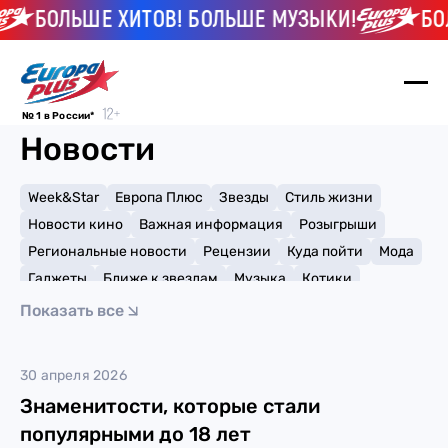
БОЛЬШЕ ХИТОВ! БОЛЬШЕ МУЗЫКИ!
БОЛ
№ 1 в России*
Новости
Week&Star
Европа Плюс
Звезды
Стиль жизни
Новости кино
Важная информация
Розыгрыши
Региональные новости
Рецензии
Куда пойти
Мода
Гаджеты
Ближе к звездам
Музыка
Котики
Мемы и тренды
Факты и списки
Премии
Показать все
Путешествия
Рейтинги
Игры
Дэниэл Рэдклифф
30 апреля 2026
Знаменитости, которые стали
популярными до 18 лет