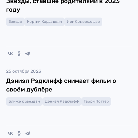
Звёзды, ставшие родителями в 2023
году
Звезды
Кортни Кардашьян
Иэн Сомерхолдер
25 октября 2023
Дэниэл Рэдклифф снимает фильм о
своём дублёре
Ближе к звездам
Дэниэл Рэдклифф
Гарри Поттер