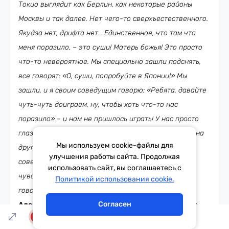
Токио выглядит как Берлин, как некоторые районы
Москвы и так далее. Нет чего-то сверхъестественного.
Якудза нет, дрифта нет… Единственное, что там что
меня поразило, – это суши! Матерь божья! Это просто
что-то невероятное. Мы специально зашли подснять,
все говорят: «О, суши, попробуйте в Японии!» Мы
зашли, и я своим соведущим говорю: «Ребята, давайте
чуть-чуть доиграем, ну, чтобы хоть что-то нас
поразило» – и нам не пришлось играть! У нас просто
глаза полезли на лоб, потому что я ем креветку – она
Мы используем cookie-файлы для
другая! Меня 27 лет обманывали и давали мне
улучшения работы сайта. Продолжая
совершенно другой вкус, другой совершенно! Вот
использовать сайт, вы соглашаетесь с
чувствуешь, с какими эмоциями я о рыбке стал
Тема дня
Гороскоп
Политикой использования cookie.
говорить, люблю рыбку – такая вот точка (смеётся)!
Согласен
Александр Генерозов:
Ты так динамично выдал это
всё! Ладно, ты скажи вот ты сын физика, ты сам
LIVE