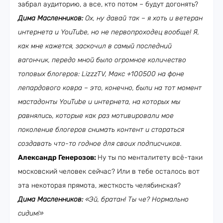
забрал аудиторию, а все, кто потом – будут догонять?
Дима Масленников:
Ох, ну давай так – я
хоть и ветеран
интернета и
YouTube
, но не первопроходец вообще! Я,
как мне кажется, заскочил в самый последний
вагончик, передо мной было огромное количество
топовых блогеров: LizzzTV, Макс +100500 на фоне
лепардового ковра – это, конечно, были на тот момент
мастадонты
YouTube
и интернета, на которых мы
равнялись, которые как раз мотивировали мое
поколение блогеров снимать контент и стараться
создавать что-то годное для своих подписчиков.
Александр Генерозов:
Ну ты по менталитету всё-таки
московский человек сейчас? Или в тебе осталось вот
эта некоторая прямота, жесткость челябинская?
Дима Масленников:
«Эй, братан! Ты че? Нормально
сидим!»