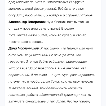
броуновское движение. Замечательный эффект,
замечательный физик-ученый. Всё бы это с ним
обсудили, пообщались, о материи и строении атомов.
Александр Генерозов:
Ну а Япония, вот ты только
оттуда – поразила сама страна? В целом
путешественники 50/50, кому-то супер, а кто-то
просто разочарован…
Дима Масленников:
Я так скажу, что Япония для меня
была чем-то уникальным не из мира сего, как
говорится. Это как будто отдельная цивилизация,
которая всегда развивалась в виде анклава, нет
пересечений. Я приехал – и чуть-чуть разочаровался,
потому что я представлял Токио как, ну, практически
«Звёздные войны», там должны быть какие-то
постройки, роботы, общественный транспорт как-то
выглядеть сумасшедше и так далее. Честно говоря,