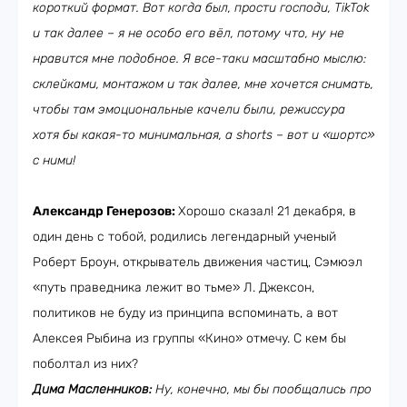
короткий формат. Вот когда был, прости господи,
TikTok
и так далее – я не особо его вёл, потому что, ну не
нравится мне подобное. Я все-таки масштабно мыслю:
склейками, монтажом и так далее, мне хочется снимать,
чтобы там эмоциональные качели были, режиссура
хотя бы какая-то минимальная, а
s
horts – вот и «шортс»
с ними!
Александр Генерозов:
Хорошо сказал! 21 декабря, в
один день с тобой, родились легендарный ученый
Роберт Броун, открыватель движения частиц, Сэмюэл
«путь праведника лежит во тьме» Л. Джексон,
политиков не буду из принципа вспоминать, а вот
Алексея Рыбина из группы «Кино» отмечу. С кем бы
поболтал из них?
Дима Масленников:
Ну, конечно, мы бы пообщались про