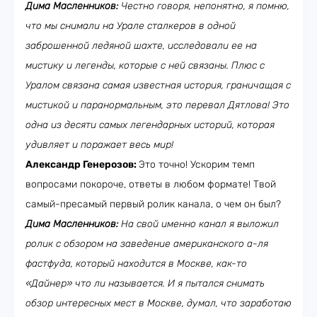
Дима Масленников:
Честно говоря, непонятно, я помню,
что мы снимали на Урале сталкеров в одной
заброшенной ледяной шахте, исследовали ее на
мистику и легенды, которые с ней связаны. Плюс с
Уралом связана самая известная история, граничащая с
мистикой и паранормальным, это перевал Дятлова! Это
одна из десяти самых легендарных историй, которая
удивляет и поражает весь мир!
Александр Генерозов:
Это точно! Ускорим темп
вопросами покороче, ответы в любом формате! Твой
самый-пресамый первый ролик канала, о чем он был?
Дима Масленников:
На свой именно канал я выложил
ролик с обзором на заведение американского а-ля
фастфуда, который находится в Москве, как-то
«Дайнер» что ли называется. И я пытался снимать
обзор интересных мест в Москве, думал, что заработаю