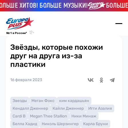
Е ХИТОВ! БОЛЬШЕ МУЗЫКИ!
БОЛЬШЕ ХИТ
№ 1 в России*
Звёзды, которые похожи
друг на друга из-за
пластики
16 февраля 2023
Звезды
Меган Фокс
ким кардашьян
Кендалл Дженнер
Кайли Дженнер
Игги Азалия
Cardi B
Megan Thee Stallion
Ники Минаж
Белла Хадид
Николь Шерзингер
Карла Бруни