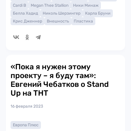
Cardi B
Megan Thee Stallion
Ники Минаж
Белла Хадид
Николь Шерзингер
Карла Бруни
Крис Дженнер
Внешность
Пластика
«Пока я нужен этому
проекту – я буду там»:
Евгений Чебатков о Stand
Up на ТНТ
16 февраля 2023
Европа Плюс