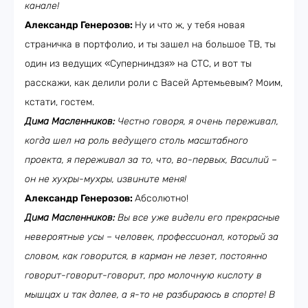
канале!
Александр Генерозов:
Ну и что ж, у тебя новая
страничка в портфолио, и ты зашел на большое ТВ, ты
один из ведущих «Суперниндзя» на СТС, и вот ты
расскажи, как делили роли с Васей Артемьевым? Моим,
кстати, гостем.
Дима Масленников:
Честно говоря, я очень переживал,
когда шел на роль ведущего столь масштабного
проекта, я переживал за то, что, во-первых, Василий –
он не хухры-мухры, извините меня!
Александр Генерозов:
Абсолютно!
Дима Масленников:
Вы все уже видели его прекрасные
невероятные усы – человек, профессионал, который за
словом, как говорится, в карман не лезет, постоянно
говорит-говорит-говорит, про молочную кислоту в
мышцах и так далее, а я-то не разбираюсь в спорте! В