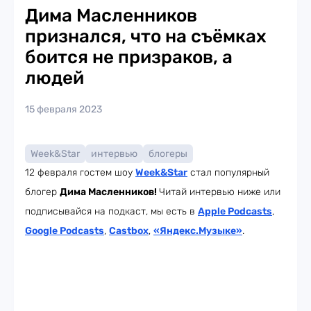
Дима Масленников
признался, что на съёмках
боится не призраков, а
людей
15 февраля 2023
Week&Star
интервью
блогеры
12 февраля гостем шоу
Week
&Star
стал популярный
блогер
Дима Масленников!
Читай интервью ниже или
подписывайся на подкаст, мы есть в
Apple Podcasts
,
Google Podcasts
,
Castbox
,
«Яндекс.Музыке»
.