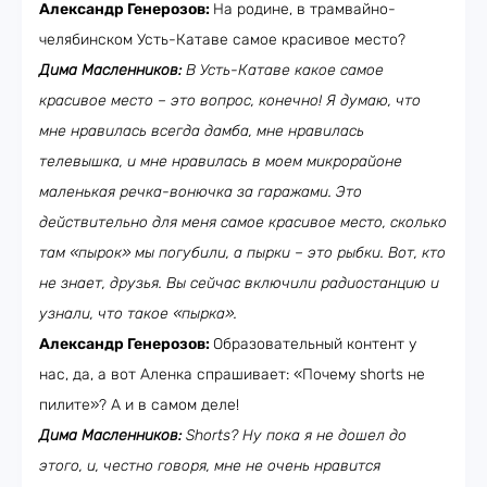
Александр Генерозов:
На родине, в трамвайно-
челябинском Усть-Катаве самое красивое место?
Дима Масленников:
В Усть-Катаве какое самое
красивое место – это вопрос, конечно! Я думаю, что
мне нравилась всегда дамба, мне нравилась
телевышка, и мне нравилась в моем микрорайоне
маленькая речка-вонючка за гаражами. Это
действительно для меня самое красивое место, сколько
там «пырок» мы погубили, а пырки – это рыбки. Вот, кто
не знает, друзья. Вы сейчас включили радиостанцию и
узнали, что такое «пырка».
Александр Генерозов:
Образовательный контент у
нас, да, а вот Аленка спрашивает: «Почему shorts не
пилите»? А и в самом деле!
Дима Масленников:
Shorts
? Ну пока я не дошел до
этого, и, честно говоря, мне не очень нравится