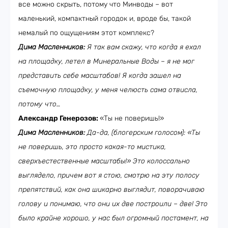
все можно скрыть, потому что Минводы – вот
маленький, компактный городок и, вроде бы, такой
немалый по ощущениям этот комплекс?
Дима Масленников:
Я так вам скажу, что когда я ехал
на площадку, летел в Минеральные Воды – я не мог
представить себе масштабов! Я когда зашел на
съемочную площадку, у меня челюсть сама отвисла,
потому что…
Александр Генерозов:
«Ты не поверишь!»
Дима Масленников:
Да-да, (блогерским голосом): «Ты
не поверишь, это просто какая-то мистика,
сверхъестественные масштабы!» Это колоссально
выглядело, причем вот я стою, смотрю на эту полосу
препятствий, как она шикарно выглядит, поворачиваю
голову и понимаю, что они их две построили – две! Это
было крайне хорошо, у нас был огромный постамент, на