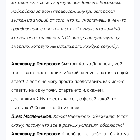
котором мы как два коршуна зиждились с Василием,
наблюдали за всем процессом. Внутри загорался
вулкан из эмоций от того, что ты участвуешь в чем-то
грандиозном, и оно так и есть. Я думаю, что каждый,
кто включит телеканал СТС, завтра почувствует ту
энергию, которую мы испытывали каждую секунду
.
Александр Генерозов:
Смотри, Артур Далалоян, мой
гость, кстати, он – олимпийский чемпион, потрясающий
атлет! И вот я не могу просто представить, как можно
ставить на одну точку старта его и, скажем,
доставщика? Ну то есть, как он, с форой какой-то
выступал? Он же порвёт их всех!
Дима Масленников:
Ха-ха! Внешность обманчива. Я так
скажу, потому что все в равных условиях, абсолютно!
Александр Генерозов:
И вообще, попробовал бы Артур