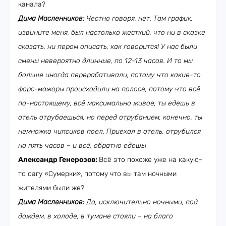
канала?
Дима Масленников:
Честно говоря, нет. Там график,
извините меня, был настолько жесткий, что ни в сказке
сказать, ни пером описать, как говорится! У нас были
смены невероятно длинные, по 12-13 часов. И то мы
больше иногда перерабатывали, потому что какие-то
форс-мажоры происходили на полосе, потому что всё
по-настоящему, всё максимально живое, ты едешь в
отель отрубаешься, но перед отрубанием, конечно, ты
немножко чипсиков поел. Приехал в отель, отрубился
на пять часов – и всё, обратно едешь!
Александр Генерозов:
Всё это похоже уже на какую-
то сагу «Сумерки», потому что вы там ночными
жителями были же?
Дима Масленников:
Да, исключительно ночными, под
дождем, в холоде, в тумане стояли – на благо