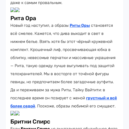
даже к самым провальным.
Рита Ора
Новый год наступил, а образы
Риты Оры
становятся
всё смелее. Кажется, что дива выходит в свет в
нижнем белье. Взять хотя бы этот чёрный кружевной
комплект. Крошечный лиф, просвечивающая юбка в
облипку, невесомые перчатки и массивные украшения
— Рита, такую одежду лучше выгуливать под защитой
телохранителей. Мы в восторге от точёной фигуры
певицы, но предпочитаем более загадочные аутфиты.
Да и переживаем за мужа Риты, Тайку Вайтити: в
последнее время он позирует с женой
грустный и всё
более седой
. Поохоже, образы любимой его смущают.
Бритни Спирс
Если
Бритни Спирс
не выкладывает обнажённое фото,