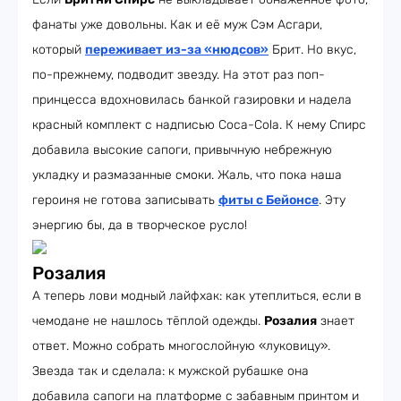
фанаты уже довольны. Как и её муж Сэм Асгари,
который
переживает из-за «нюдсов»
Брит. Но вкус,
по-прежнему, подводит звезду. На этот раз поп-
принцесса вдохновилась банкой газировки и надела
красный комплект с надписью Coca-Cola. К нему Спирс
добавила высокие сапоги, привычную небрежную
укладку и размазанные смоки. Жаль, что пока наша
героиня не готова записывать
фиты с Бейонсе
. Эту
энергию бы, да в творческое русло!
Розалия
А теперь лови модный лайфхак: как утеплиться, если в
чемодане не нашлось тёплой одежды.
Розалия
знает
ответ. Можно собрать многослойную «луковицу».
Звезда так и сделала: к мужской рубашке она
добавила сапоги на платформе с забавным принтом и