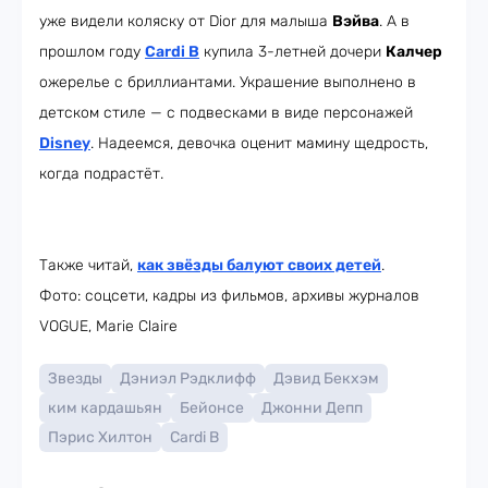
уже видели коляску от Dior для малыша
Вэйва
. А в
прошлом году
Cardi B
купила 3-летней дочери
Калчер
ожерелье с бриллиантами. Украшение выполнено в
детском стиле — с подвесками в виде персонажей
Disney
. Надеемся, девочка оценит мамину щедрость,
когда подрастёт.
Также читай,
как звёзды балуют своих детей
.
Фото: соцсети, кадры из фильмов, архивы журналов
VOGUE, Marie Claire
Звезды
Дэниэл Рэдклифф
Дэвид Бекхэм
ким кардашьян
Бейонсе
Джонни Депп
Пэрис Хилтон
Cardi B