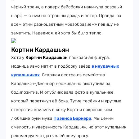
чёрный тренч, а поверх бейсболки накинула розовый
шарф — с ним не страшны дождь и ветер. Правда, за
всем этим разноцветным «безобразием» певицу не
заметить. Надеемся, ей хотя бы было тепло.
Кортни Кардашьян
Хотя у
Кортни Кардашьян
прекрасная фигура,
модница явно метит в подборку звёзд
в неудачных
купальниках
. Старшая сестра из семейства
Кардашьян-Дженнер неожиданно выступила за
бодипозитив. И опубликовала фото в купальнике,
который перетянул её бока. Тугие тесёмки и круглые
отверстия впились в кожу Кортни покрепче, чем
любящие руки мужа
Трэвиса Баркера
. Мы ценим
смелость и уверенность Кардашьян, но этот купальник
рекомендуем отдать злейшему врагу.