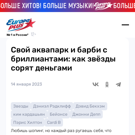
ЬШЕ ХИТОВ! БОЛЬШЕ МУЗЫКИ!
БОЛЬШЕ ХИ
№ 1 в России*
Свой аквапарк и барби с
бриллиантами: как звёзды
сорят деньгами
14 января 2023
Звезды
Дэниэл Рэдклифф
Дэвид Бекхэм
ким кардашьян
Бейонсе
Джонни Депп
Пэрис Хилтон
Cardi B
Любишь шопинг, но каждый раз ругаешь себя, что