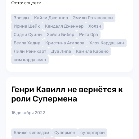
Фото: соцсети
Звезды
Кайли Дженнер
Эмили Ратаковски
Ирина Шейк
Кендалл Дженнер
Холзи
Сидни Суини
Хейли Бибер
Рита Ора
Белла Хадид
Кристина Агилера
Хлоя Кардашьян
Лили Рейнхарт
Дуа Липа
Камила Кабейо
ким кардашьян
Генри Кавилл не вернётся к
роли Супермена
15 декабря 2022
Ближе к звездам
Супермен
супергерои