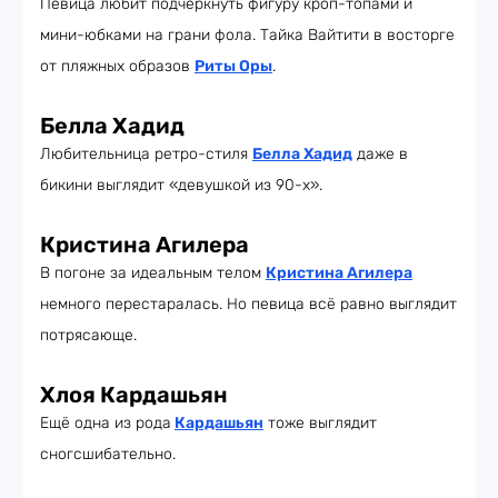
Певица любит подчеркнуть фигуру кроп-топами и
мини-юбками на грани фола. Тайка Вайтити в восторге
от пляжных образов
Риты Оры
.
Белла Хадид
Любительница ретро-стиля
Белла Хадид
даже в
бикини выглядит «девушкой из 90-х».
Кристина Агилера
В погоне за идеальным телом
Кристина Агилер
а
немного перестаралась. Но певица всё равно выглядит
потрясающе.
Хлоя Кардашьян
Ещё одна из рода
Кардашьян
тоже выглядит
сногсшибательно.