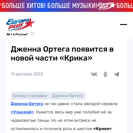
ОЛЬШЕ ХИТОВ! БОЛЬШЕ МУЗЫКИ!
БОЛЬШЕ
№ 1 в России*
Дженна Ортега появится в
новой части «Крика»
15 декабря 2022
Ближе к звездам
Дженна Ортега
Дженна Ортега
не так давно стала звездой сериала
«Уэнсдэй
»
. Кажется, весь мир уже полюбил её за
чудаковатые танцы. Но на этом актриса не
остановилась и получила роль в шестом
«Крике»
,