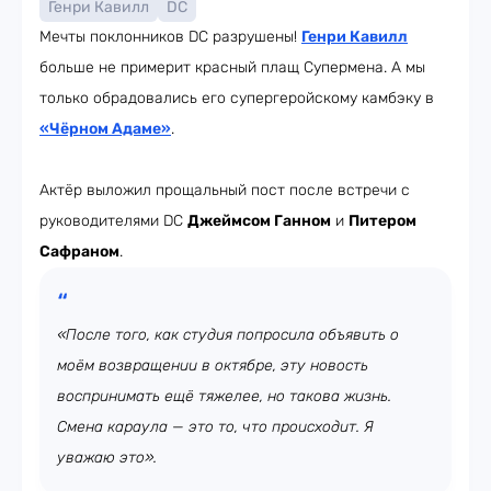
Генри Кавилл
DC
Мечты поклонников DC разрушены!
Генри Кавилл
больше не примерит красный плащ Супермена. А мы
только обрадовались его супергеройскому камбэку в
«Чёрном Адаме»
.
Актёр выложил прощальный пост после встречи с
руководителями DC
Джеймсом Ганном
и
Питером
Сафраном
.
«После того, как студия попросила объявить о
моём возвращении в октябре, эту новость
воспринимать ещё тяжелее, но такова жизнь.
Смена караула — это то, что происходит. Я
уважаю это».