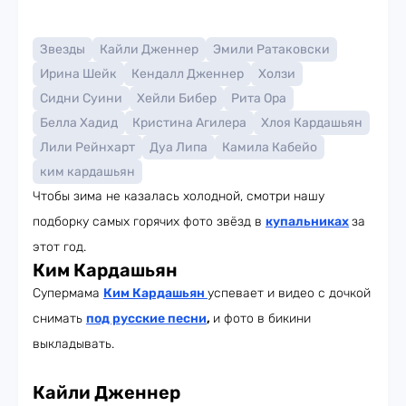
Звезды
Кайли Дженнер
Эмили Ратаковски
Ирина Шейк
Кендалл Дженнер
Холзи
Сидни Суини
Хейли Бибер
Рита Ора
Белла Хадид
Кристина Агилера
Хлоя Кардашьян
Лили Рейнхарт
Дуа Липа
Камила Кабейо
ким кардашьян
Чтобы зима не казалась холодной, смотри нашу
подборку самых горячих фото звёзд в
купальниках
за
этот год.
Ким Кардашьян
Супермама
Ким Кардашьян
успевает и видео с дочкой
снимать
под русские песни
,
и фото в бикини
выкладывать.
Кайли Дженнер