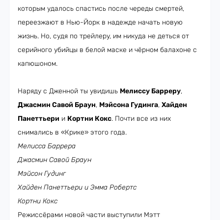
которым удалось спастись после череды смертей,
переезжают в Нью-Йорк в надежде начать новую
жизнь. Но, судя по трейлеру, им никуда не деться от
серийного убийцы в белой маске и чёрном балахоне с
капюшоном.
Наряду с Дженной ты увидишь
Мелиссу Барреру
,
Джасмин Савой Браун
,
Мэйсона Гудинга
,
Хайден
Панеттьери
и
Кортни Кокс
. Почти все из них
снимались в «Крике» этого года.
Мелисса Баррера
Джасмин Савой Браун
Мэйсон Гудинг
Хайден Панеттьери и Эмма Робертс
Кортни Кокс
Режиссёрами новой части выступили Мэтт