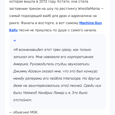
которая вышла в 2012 году. Кстати, она стала
заглавным треком на шоу по рестлингу WrestleMania —
самый подходящий вайб для драк и адреналина на
ринге. Фанаты в восторге, а вот самому
Machine Gun
Kelly
песня не пришлась по душе с самого начала.
«Я возненавидел этот трек сразу, как только
записал его. Мне навязала его корпоративная
Америка. Руководитель студии звукозаписи
Джимми Айовин сказал мне, что это был конкурс
между рэперами его лейбла Interscope. Но другие
даже не заинтересовались этой песней. Среди них
были Yelawolf, Кендрик Ламар и я. Это было
отстойно»,
— объяснил MGK.