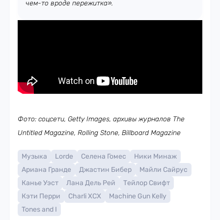
чем-то вроде пережитка».
Фото: соцсети, Getty Images, архивы журналов The
Untitled Magazine, Rolling Stone, Billboard Magazine
Музыка
Lorde
Селена Гомес
Ники Минаж
Ариана Гранде
Джастин Бибер
Майли Сайрус
Канье Уэст
Лана Дель Рей
Тейлор Свифт
Кэти Перри
Charli XCX
Machine Gun Kelly
Tones and I