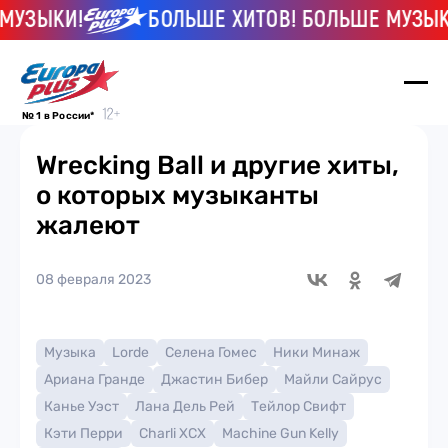
ЫКИ!
БОЛЬШЕ ХИТОВ! БОЛЬШЕ МУЗЫКИ!
№ 1 в России*
Wrecking Ball и другие хиты,
о которых музыканты
жалеют
08 февраля 2023
Музыка
Lorde
Селена Гомес
Ники Минаж
Ариана Гранде
Джастин Бибер
Майли Сайрус
Канье Уэст
Лана Дель Рей
Тейлор Свифт
Кэти Перри
Charli XCX
Machine Gun Kelly