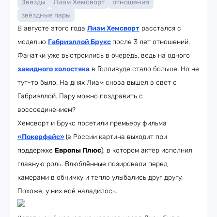
Звезды
Лиам Хемсворт
отношения
звёздные пары
В августе этого года
Лиам Хемсворт
расстался с
моделью
Габриэллой Брукс
после 3 лет отношений.
Фанатки уже выстроились в очередь, ведь на одного
завидного холостяка
в Голливуде стало больше. Но не
тут-то было. На днях Лиам снова вышел в свет с
Габриэллой. Пару можно поздравить с
воссоединением?
Хемсворт и Брукс посетили премьеру фильма
«Покерфейс»
(в России картина выходит при
поддержке
Европы Плюс
), в котором актёр исполнил
главную роль. Влюблённые позировали перед
камерами в обнимку и тепло улыбались друг другу.
Похоже, у них всё наладилось.