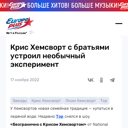
!
БОЛЬШЕ ХИТОВ! БОЛЬШЕ МУЗЫКИ!
№ 1 в России*
Крис Хемсворт с братьями
устроил необычный
эксперимент
17 ноября 2022
Звезды
Крис Хемсворт
Лиам Хемсворт
Тор
У Хемсвортов новая семейная традиция — купаться в
ледяной воде. Недавно
Тор
снялся в шоу
«Безгранично с Крисом Хемсвортом»
от National