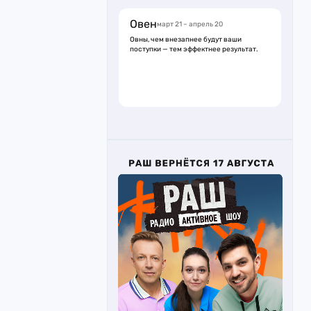
Овен
март 21 – апрель 20
Овны, чем внезапнее будут ваши
поступки — тем эффектнее результат.