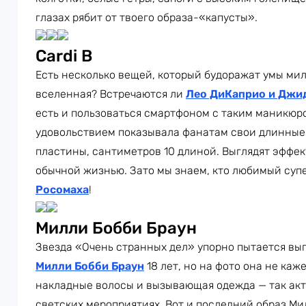
глазах рябит от твоего образа-«капусты».
Cardi B
Есть несколько вещей, который будоражат умы мил
вселенная? Встречаются ли
Лео ДиКаприо и Джи
есть и пользоваться смартфоном с таким маникюр
удовольствием показывала фанатам свои длинные 
пластины, сантиметров 10 длиной. Выглядят эффек
обычной жизнью. Зато мы знаем, кто любимый супер
Росомаха
!
Милли Бобби Браун
Звезда «Очень странных дел» упорно пытается выг
Милли Бобби Браун
18 лет, но на фото она не каж
накладные волосы и вызывающая одежда — так акт
светских мероприятиях. Вот и последний образ М