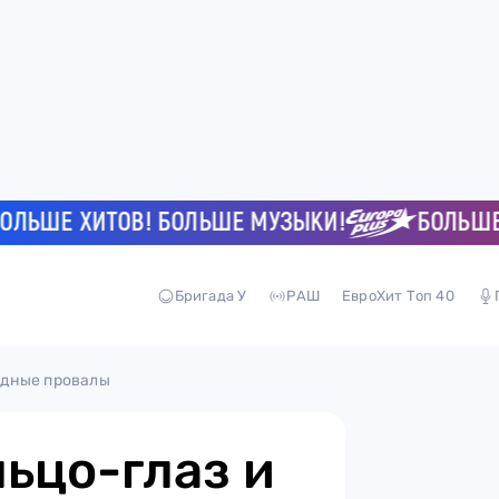
ШЕ ХИТОВ! БОЛЬШЕ МУЗЫКИ!
БОЛЬШЕ ХИТ
Бригада У
РАШ
ЕвроХит Топ 40
модные провалы
льцо-глаз и