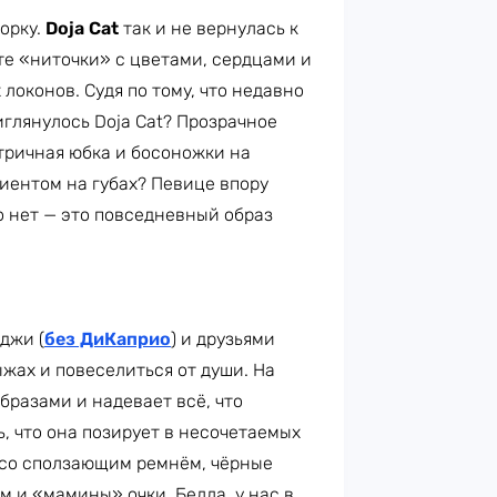
орку.
Doja Cat
так и не вернулась к
те «ниточки» с цветами, сердцами и
локонов. Судя по тому, что недавно
иглянулось Doja Cat? Прозрачное
тричная юбка и босоножки на
диентом на губах? Певице впору
но нет — это повседневный образ
джи (
без ДиКаприо
) и друзьями
ыжах и повеселиться от души. На
бразами и надевает всё, что
ь, что она позирует в несочетаемых
а со сползающим ремнём, чёрные
м и «мамины» очки. Белла, у нас в