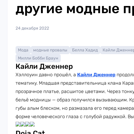
другие модные 
24 декабря 2022
Мода
модные провалы
Белла Хадид
Кайли Дженне
Милли Бобби Браун
Кайли Дженнер
Хэллоуин давно прошёл, а
Кайли Дженнер
продол
тематику. Младшая представительница клана Ка
прозрачное платье, расшитое цветами. Через тон
бельё модницы — образ получился вызывающим. Кр
губы алым блеском, но размазала его перед камер
форме человеческого глаза с голубой радужкой. В
Doja Cat