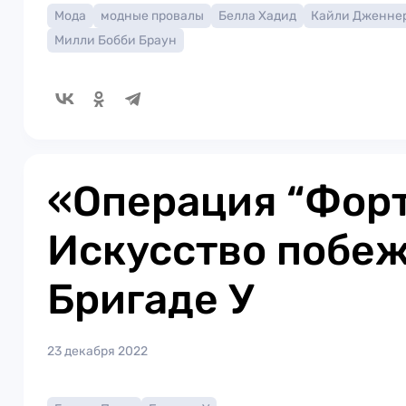
Мода
модные провалы
Белла Хадид
Кайли Дженне
Милли Бобби Браун
«Операция “Форт
Искусство побеж
Бригаде У
23 декабря 2022