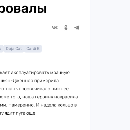
провалы
р
Doja Cat
Cardi B
жает эксплуатировать мрачную
рашьян-Дженнер примерила
кую ткань просвечивало нижнее
оме того, наша героиня накрасила
ами. Намеренно. И надела кольцо в
ыглядит пугающе.