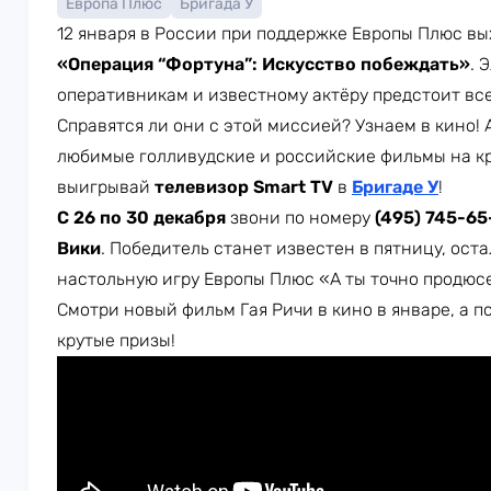
Европа Плюс
Бригада У
12 января в России при поддержке Европы Плюс вы
«Операция “Фортуна”: Искусство побеждать»
. 
оперативникам и известному актёру предстоит вс
Справятся ли они с этой миссией? Узнаем в кино!
любимые голливудские и российские фильмы на кр
выигрывай
телевизор Smart TV
в
Бригаде У
!
С 26 по 30 декабря
звони по номеру
(495) 745-65
Вики
. Победитель станет известен в пятницу, ост
настольную игру Европы Плюс «А ты точно продюс
Смотри новый фильм Гая Ричи в кино в январе, а п
крутые призы!