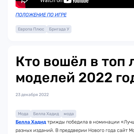
ПОЛОЖЕНИЕ ПО ИГРЕ
Европа Плюс
Бригада У
Кто вошёл в топ
моделей 2022 го
23 декабря 2022
Мода
Белла Хадид
мода
Белла Хадид
трижды победила в номинации «Лучш
разных изданий. В преддверии Нового года сайт M