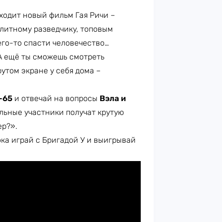
ходит новый фильм Гая Ричи –
Элитному разведчику, топовым
его-то спасти человечество…
 А ещё ты сможешь смотреть
утом экране у себя дома –
-65
и отвечай на вопросы
Вэла и
альные участники получат крутую
ер?».
ока играй с Бригадой У и выигрывай