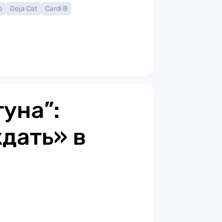
р
Doja Cat
Cardi B
уна”:
дать» в