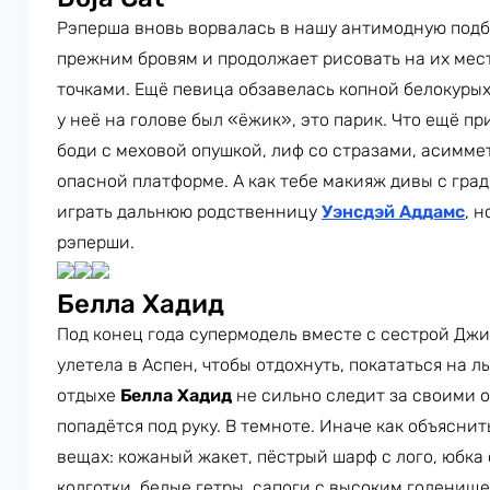
Рэперша вновь ворвалась в нашу антимодную подб
прежним бровям и продолжает рисовать на их мес
точками. Ещё певица обзавелась копной белокурых 
у неё на голове был «ёжик», это парик. Что ещё пр
боди с меховой опушкой, лиф со стразами, асимме
опасной платформе. А как тебе макияж дивы с гра
играть дальнюю родственницу
Уэнсдэй Аддамс
, 
рэперши.
Белла Хадид
Под конец года супермодель вместе с сестрой Джи
улетела в Аспен, чтобы отдохнуть, покататься на л
отдыхе
Белла Хадид
не сильно следит за своими о
попадётся под руку. В темноте. Иначе как объяснит
вещах: кожаный жакет, пёстрый шарф с лого, юбк
колготки, белые гетры, сапоги с высоким голенище