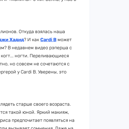
лионов. Откуда взялась наша
джи Хадид
? И как
Cardi B
может
ом? В недавнем видео рэперша с
когт... ногти. Переливающиеся
тно, но совсем не сочетаются с
герой у Cardi B. Уверены, это
лядеть старше своего возраста.
ется такой юной. Яркий макияж,
риса предпочитает появляться на
илли вызывает сомнения. Даже на