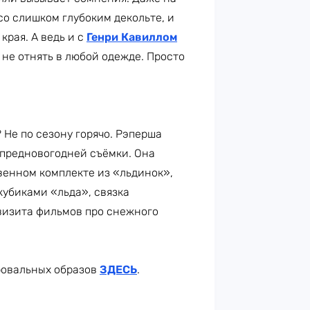
со слишком глубоким декольте, и
края. А ведь и с
Генри Кавиллом
 не отнять в любой одежде. Просто
? Не по сезону горячо. Рэперша
 предновогодней съёмки. Она
венном комплекте из «льдинок»,
кубиками «льда», связка
квизита фильмов про снежного
ровальных образов
ЗДЕСЬ
.