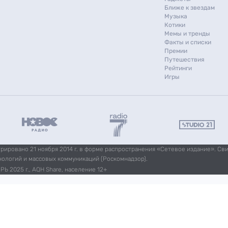
Ближе к звездам
Музыка
Котики
Мемы и тренды
Факты и списки
Премии
Путешествия
Рейтинги
Игры
ировано 21 ноября 2014 г. в форме распространения «Сетевое издание». Св
нологий и массовых коммуникаций (Роскомнадзор).
Ь 2025 г., AQH Share, население 12+