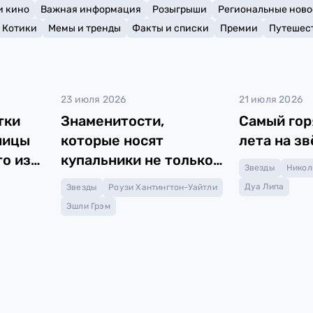
и кино
Важная информация
Розыгрыши
Региональные ново
Котики
Мемы и тренды
Факты и списки
Премии
Путешес
23 июля 2026
21 июля 2026
тки
Знаменитости,
Cамый гор
ницы
которые носят
лета на з
о из
купальники не только
Звезды
Никол
на море
Дуа Липа
Звезды
Роузи Хантингтон-Уайтли
Эшли Грэм