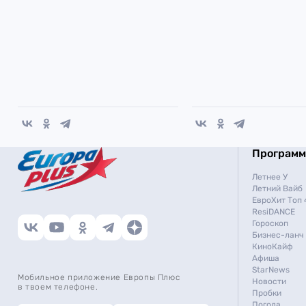
Програм
Летнее У
Летний Вайб
ЕвроХит Топ 
ResiDANCE
Гороскоп
Бизнес-ланч
КиноКайф
Афиша
StarNews
Мобильное приложение Европы Плюс
Новости
в твоем телефоне.
Пробки
Погода