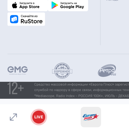
Средство массовой информации «Европа Плюс» зарегистр
службой по надзору в сфере связи, информационных тех
*Mediascope, Radio Index – РОССИЯ 100К+, ИЮЛЬ - ДЕКАБР
LIVE