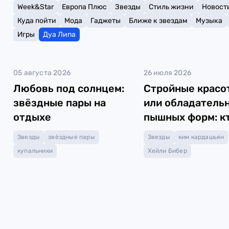
Week&Star
Европа Плюс
Звезды
Стиль жизни
Новост
Куда пойти
Мода
Гаджеты
Ближе к звездам
Музыка
Игры
Дуа Липа
05 августа 2026
26 июля 2026
Любовь под солнцем:
Стройные красо
звёздные пары на
или обладатель
отдыхе
пышных форм: кт
звёзд горячее
Звезды
звёздные пары
Звезды
ким кардашьян
купальники
Хейли Бибер