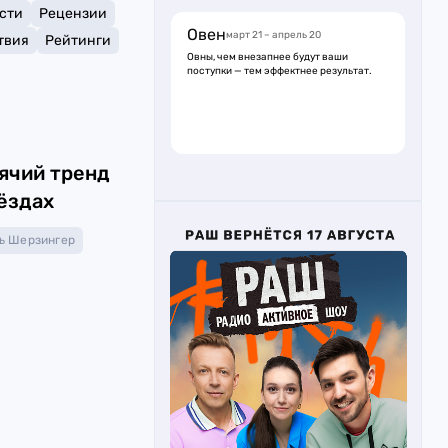
сти
Рецензии
Овен
март 21 – апрель 20
твия
Рейтинги
Овны, чем внезапнее будут ваши
поступки — тем эффектнее результат.
ячий тренд
вёздах
ь Шерзингер