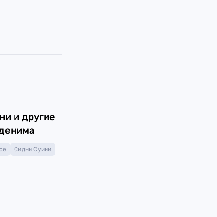
ни и другие
денима
се
Сидни Суини