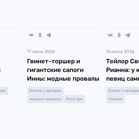
17 июля 2026
16 июля 2026
Гвинет-торшер и
Тейлор Св
ы
гигантские сапоги
Рианна: у 
Инны: модные провалы
певиц сам
популярны
ира
Ближе к звездам
Ближе к звезда
модные провалы
Рита Ора
Рианна