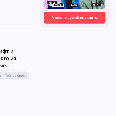
ифт и
кого из
ые
е песни
м
Тейлор Свифт