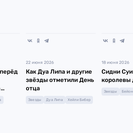
22 июня 2026
18 июня 2026
аперёд
Как Дуа Липа и другие
Сидни Суи
звёзды отметили День
королевы 
е
отца
Звезды
Бейон
жду
а
Звезды
Дуа Липа
Хейли Бибер