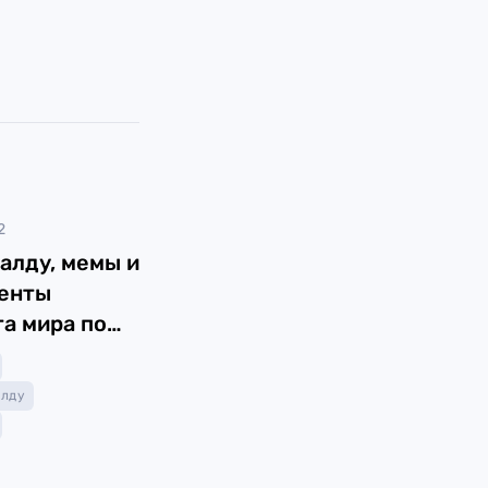
2
алду, мемы и
енты
а мира по
 Катаре
алду