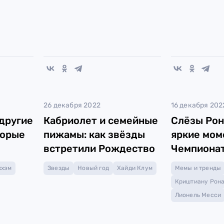
26 декабря 2022
16 декабря 202
другие
Кабриолет и семейные
Слёзы Рон
торые
пижамы: как звёзды
яркие мом
встретили Рождество
Чемпионат
футболу в
кхэм
Звезды
Новый год
Хайди Клум
Мемы и тренды
Криштиану Рон
Лионель Месси