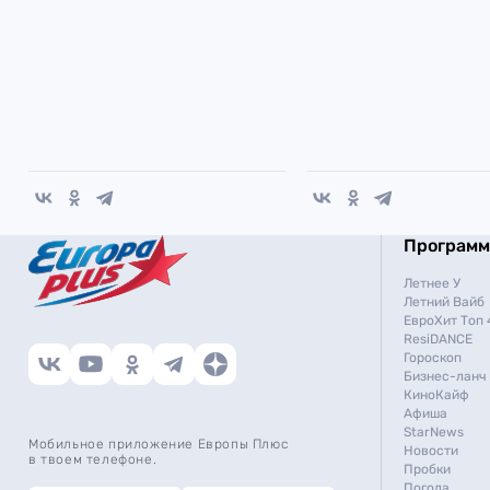
Програм
Летнее У
Летний Вайб
ЕвроХит Топ 
ResiDANCE
Гороскоп
Бизнес-ланч
КиноКайф
Афиша
StarNews
Мобильное приложение Европы Плюс
Новости
в твоем телефоне.
Пробки
Погода