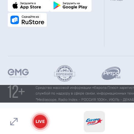
Средство массовой информации «Европа Плюс» зарегистр
службой по надзору в сфере связи, информационных тех
*Mediascope, Radio Index – РОССИЯ 100К+, ИЮЛЬ - ДЕКАБР
LIVE