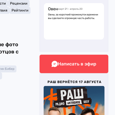
сти
Рецензии
Овен
март 21 – апрель 20
твия
Рейтинги
Овны, за короткий промежуток времени
вы сделаете огромную часть работы.
е фото
отцов с
Написать в эфир
ин Бибер
а