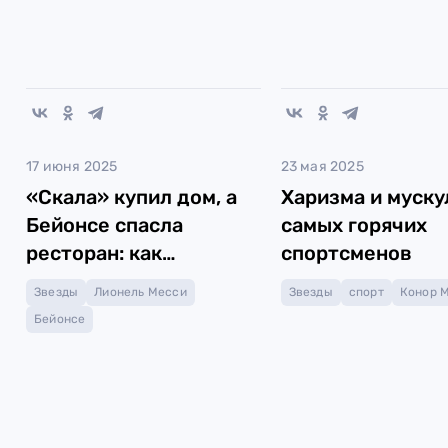
17 июня 2025
23 мая 2025
«Скала» купил дом, а
Харизма и муску
Бейонсе спасла
самых горячих
ресторан: как
спортсменов
помогают звёзды
Звезды
Лионель Месси
Звезды
спорт
Конор М
Бейонсе