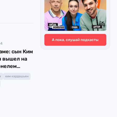
24
аме: сын Ким
 вышел на
онелем
м
ким кардашьян