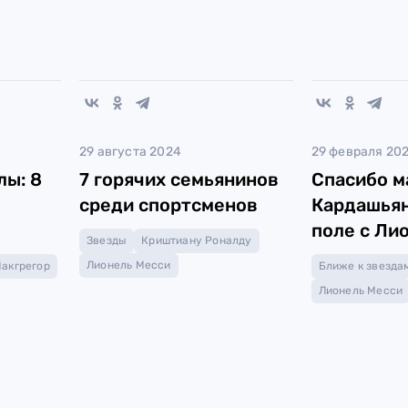
29 августа 2024
29 февраля 20
лы: 8
7 горячих семьянинов
Спасибо м
среди спортсменов
Кардашьян
поле с Ли
Звезды
Криштиану Роналду
Месси
Лионель Месси
акгрегор
Ближе к звезда
Лионель Месси