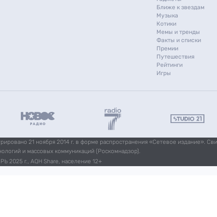
Ближе к звездам
Музыка
Котики
Мемы и тренды
Факты и списки
Премии
Путешествия
Рейтинги
Игры
ировано 21 ноября 2014 г. в форме распространения «Сетевое издание». Св
нологий и массовых коммуникаций (Роскомнадзор).
Ь 2025 г., AQH Share, население 12+