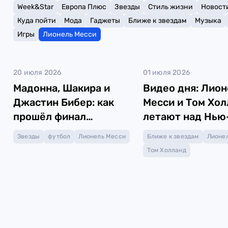
Week&Star
Европа Плюс
Звезды
Стиль жизни
Новост
Куда пойти
Мода
Гаджеты
Ближе к звездам
Музыка
Игры
Лионель Месси
20 июля 2026
01 июля 2026
Мадонна, Шакира и
Видео дня: Лион
Джастин Бибер: как
Месси и Том Хол
прошёл финал
летают над Нью
ЧМ-2026
Йорком
Звезды
футбол
Лионель Месси
Ближе к звездам
Лионе
Том Холланд