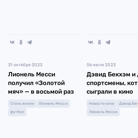
31 октября 2023
06 июля 2023
Лионель Месси
Дэвид Бекхэм и 
получил «Золотой
спортсмены, ко
мяч» — в восьмой раз
сыграли в кино
Стиль жизни
Лионель Месси
Новости кино
Дэвид Бе
футбол
Лионель Месси