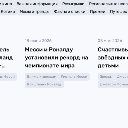
и кино
Важная информация
Розыгрыши
Региональные ново
Котики
Мемы и тренды
Факты и списки
Премии
Путешес
18 июня 2026
08 мая 2026
ель
Месси и Роналду
Счастливы
ланд
установили рекорд на
звёздных 
-
чемпионате мира
детьми
ль Месси
Ближе к звездам
Лионель Месси
Звезды
Джаст
Криштиану Роналду
Джейсон Момо