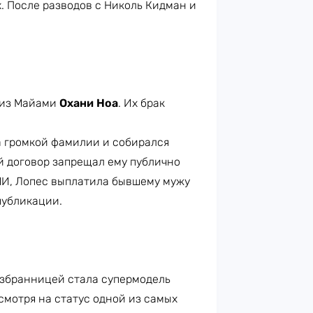
. После разводов с Николь Кидман и
 из Майами
Охани Ноа
. Их брак
а громкой фамилии и собирался
й договор запрещал ему публично
МИ, Лопес выплатила бывшему мужу
 публикации.
избранницей стала супермодель
есмотря на статус одной из самых