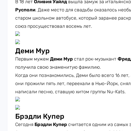
В 18 лет
Оливия Уайлд
вышла замуж за итальянск
Русполи
. Даже место для свадьбы оказалось нео
старом школьном автобусе, который заранее раск
союз просуществовал восемь лет.
Деми Мур
Первым мужем
Деми Мур
стал рок-музыкант
Фред
получила свою знаменитую фамилию.
Когда они познакомились, Деми было всего 16 лет, 
они прожили пять лет, переехали в Нью-Йорк, сня
написали песню, ставшую хитом группы Nu-Kats.
Брэдли Купер
Сегодня
Брэдли Купер
считается одним из самых 