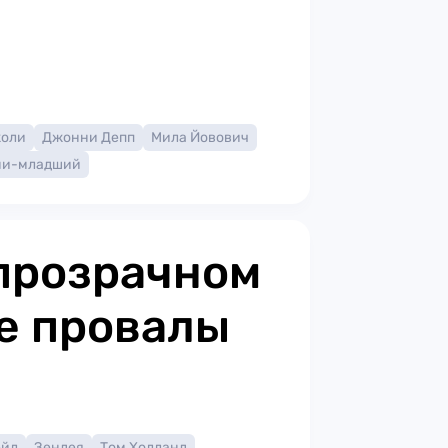
жоли
Джонни Депп
Мила Йовович
ни-младший
прозрачном
е провалы
ейл
Зендея
Том Холланд