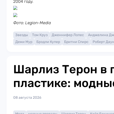
2004 году.
Фото: Legion-Media
Звезды
Том Круз
Дженнифер Лопес
Анджелина Д
Деми Мур
Брэдли Купер
Бритни Спирс
Роберт Дау
Шарлиз Терон в 
пластике: модны
08 августа 2026
Мода
модные провалы
Шарлиз Терон
Кейт Бекинс