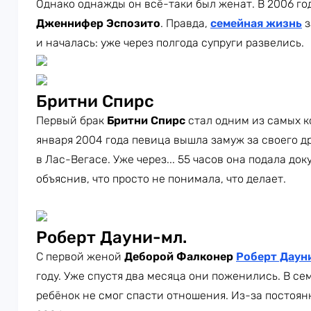
Однако однажды он всё-таки был женат. В 2006 год
Дженнифер Эспозито
. Правда,
семейная жизнь
з
и началась: уже через полгода супруги развелись.
Бритни Спирс
Первый брак
Бритни Спирс
стал одним из самых к
января 2004 года певица вышла замуж за своего д
в Лас-Вегасе. Уже через... 55 часов она подала д
объяснив, что просто не понимала, что делает.
Роберт Дауни-мл.
С первой женой
Деборой Фалконер
Роберт Даун
году. Уже спустя два месяца они поженились. В се
ребёнок не смог спасти отношения. Из-за постоян