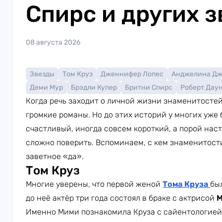
Спирс и других з
08 августа 2026
Звезды
Том Круз
Дженнифер Лопес
Анджелина Д
Деми Мур
Брэдли Купер
Бритни Спирс
Роберт Дау
Когда речь заходит о личной жизни знаменитосте
громкие романы. Но до этих историй у многих уже
счастливый, иногда совсем короткий, а порой наст
сложно поверить. Вспоминаем, с кем знаменитости
заветное «да».
Том Круз
Многие уверены, что первой женой
Тома Круза
бы
до неё актёр три года состоял в браке с актрисой
М
Именно Мими познакомила Круза с сайентологией.