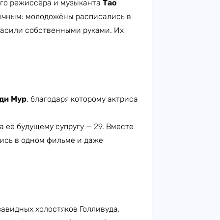
ого режиссёра и музыканта
Тао
бычным: молодожёны расписались в
расили собственными руками. Их
ди Мур
, благодаря которому актриса
а её будущему супругу — 29. Вместе
лись в одном фильме и даже
завидных холостяков Голливуда.