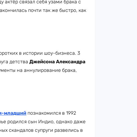
у актёр связал себя узами брака с
акончилась почти так же быстро, как
оротких в истории шоу-бизнеса. 3
руга детства
Джейсона Александра
окументы на аннулирование брака,
и-младший
познакомился в 1992
мье родился сын Индио, однако даже
ных скандалов супруги развелись в