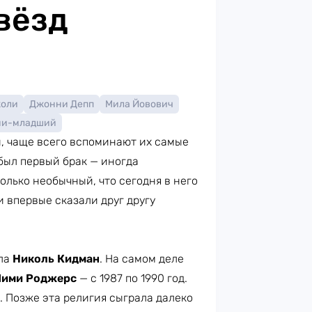
вёзд
жоли
Джонни Депп
Мила Йовович
ни-младший
й, чаще всего вспоминают их самые
 был первый брак — иногда
олько необычный, что сегодня в него
 впервые сказали друг другу
ла
Николь Кидман
. На самом деле
ими Роджерс
— с 1987 по 1990 год.
 Позже эта религия сыграла далеко