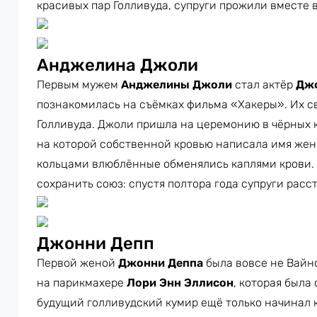
красивых пар Голливуда, супруги прожили вместе вс
Анджелина Джоли
Первым мужем
Анджелины Джоли
стал актёр
Джо
познакомилась на съёмках фильма «Хакеры». Их с
Голливуда. Джоли пришла на церемонию в чёрных 
на которой собственной кровью написала имя жен
кольцами влюблённые обменялись каплями крови. 
сохранить союз: спустя полтора года супруги расс
Джонни Депп
Первой женой
Джонни Деппа
была вовсе не Вайно
на парикмахере
Лори Энн Эллисон
, которая была 
будущий голливудский кумир ещё только начинал к