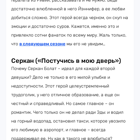
Геральта из Ривии, рассказывать и не нужно. Ведь
достаточно влюбленной в него Йэннифер, а ее любви
добиться сложно. Этот герой всегда черном, он скуп на
эмоции и достаточно суров. Кажется, именно это и
привлекло сотни фанаток по всему миру. Жаль только,
что
в следующем сезоне
мы его не увидим…
Серкан («Постучись в мою дверь»)
Почему Серкан Болат – идеал для каждой второй
девушки? Дело не только в его милой улыбке и
недоступности. Этот герой целеустремленный
трудоголик, у него отличное образование, а еще он
честный и справедливый. Но самое главное – он
романтик. Чего только он не делал ради Эды: и водил
на горный водопад, остановил такси, которое увозило
его любимую в аэропорт, и главное – всегда
поддерживал ее. Ну как в такого не влюбиться?