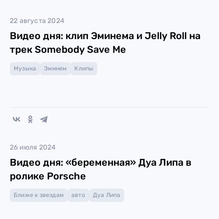
22 августа 2024
Видео дня: клип Эминема и Jelly Roll на
трек Somebody Save Me
Музыка
Эминем
Клипы
26 июля 2024
Видео дня: «беременная» Дуа Липа в
ролике Porsche
Ближе к звездам
авто
Дуа Липа