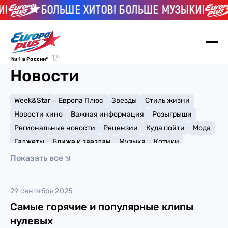
!
БОЛЬШЕ ХИТОВ! БОЛЬШЕ МУЗЫКИ!
№ 1 в России*
Новости
Week&Star
Европа Плюс
Звезды
Стиль жизни
Новости кино
Важная информация
Розыгрыши
Региональные новости
Рецензии
Куда пойти
Мода
Гаджеты
Ближе к звездам
Музыка
Котики
Мемы и тренды
Факты и списки
Премии
Показать все
Путешествия
Рейтинги
Игры
Клипы
29 сентября 2025
Самые горячие и популярные клипы
нулевых