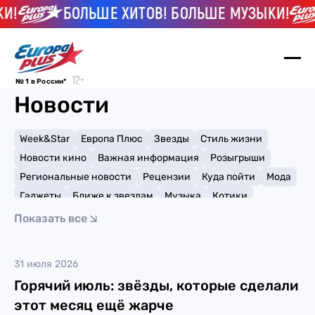
И!
БОЛЬШЕ ХИТОВ! БОЛЬШЕ МУЗЫКИ!
№ 1 в России*
Новости
Week&Star
Европа Плюс
Звезды
Стиль жизни
Новости кино
Важная информация
Розыгрыши
Региональные новости
Рецензии
Куда пойти
Мода
Гаджеты
Ближе к звездам
Музыка
Котики
Мемы и тренды
Факты и списки
Премии
Показать все
Путешествия
Рейтинги
Игры
Кайли Дженнер
31 июля 2026
Горячий июль: звёзды, которые сделали
этот месяц ещё жарче