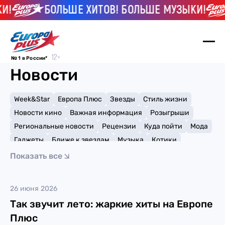
!
БОЛЬШЕ ХИТОВ! БОЛЬШЕ МУЗЫКИ!
№ 1 в России*
Новости
Week&Star
Европа Плюс
Звезды
Стиль жизни
Новости кино
Важная информация
Розыгрыши
Региональные новости
Рецензии
Куда пойти
Мода
Гаджеты
Ближе к звездам
Музыка
Котики
Мемы и тренды
Факты и списки
Премии
Показать все
Путешествия
Рейтинги
Игры
Музыка
26 июня 2026
Так звучит лето: жаркие хиты на Европе
Плюс