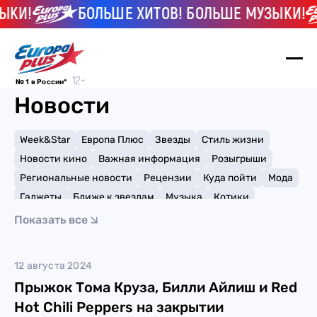
ЫКИ!
БОЛЬШЕ ХИТОВ! БОЛЬШЕ МУЗЫКИ!
№ 1 в России*
Новости
Week&Star
Европа Плюс
Звезды
Стиль жизни
Новости кино
Важная информация
Розыгрыши
Региональные новости
Рецензии
Куда пойти
Мода
Гаджеты
Ближе к звездам
Музыка
Котики
Мемы и тренды
Факты и списки
Премии
Показать все
Путешествия
Рейтинги
Игры
Snoop Dogg
12 августа 2024
Прыжок Тома Круза, Билли Айлиш и Red
Hot Chili Peppers на закрытии