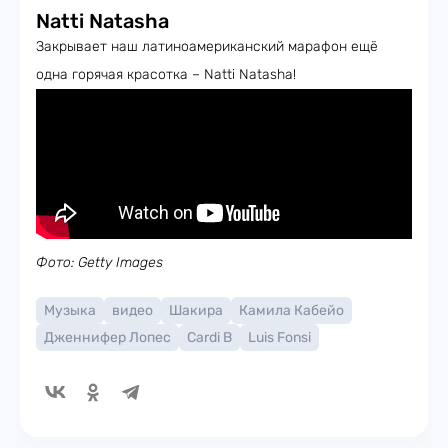
Natti Natasha
Закрывает наш латиноамериканский марафон ещё
одна горячая красотка – Natti Natasha!
Фото: Getty Images
Музыка
видео
Шакира
Камила Кабейо
Дженнифер Лопес
Cardi B
Luis Fonsi