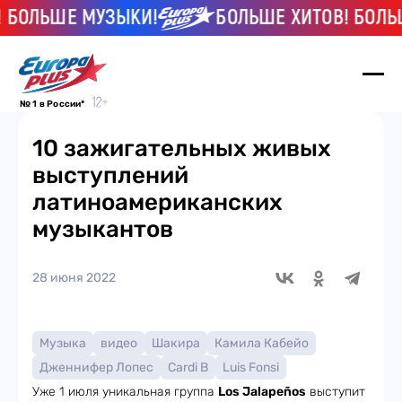
БОЛЬШЕ МУЗЫКИ!
БОЛЬШЕ ХИТОВ! БОЛЬШЕ
№ 1 в России*
10 зажигательных живых
выступлений
латиноамериканских
музыкантов
28 июня 2022
Музыка
видео
Шакира
Камила Кабейо
Дженнифер Лопес
Cardi B
Luis Fonsi
Уже 1 июля уникальная группа
Los Jalapeños
выступит