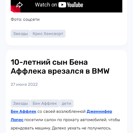
Фото: соцсети
Звезды
Крис Хемсворт
10-летний сын Бена
Аффлека врезался в BMW
27 июня 2022
Звезды
Бен Аффлек
дети
Бен Аффлек
со своей возлюбленной
Дженнифер
Лопес
посетили салон по прокату автомобилей, чтобы
арендовать машину. Далеко уехать не получилось.