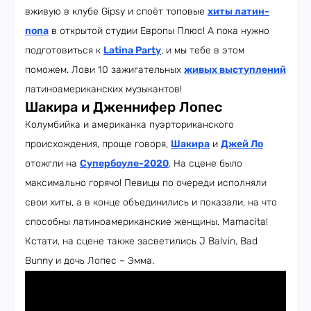
вживую в клубе Gipsy и споёт топовые
хиты латин-
попа
в открытой студии Европы Плюс! А пока нужно
подготовиться к
Latina Party
, и мы тебе в этом
поможем. Лови 10 зажигательных
живых выступлений
латиноамериканских музыкантов!
Шакира и Дженнифер Лопес
Колумбийка и американка пуэрториканского
происхождения, проще говоря,
Шакира
и
Джей Ло
отожгли на
Супербоуле-2020
. На сцене было
максимально горячо! Певицы по очереди исполняли
свои хиты, а в конце объединились и показали, на что
способны латиноамериканские женщины. Mamacita!
Кстати, на сцене также засветились J Balvin, Bad
Bunny и дочь Лопес – Эмма.