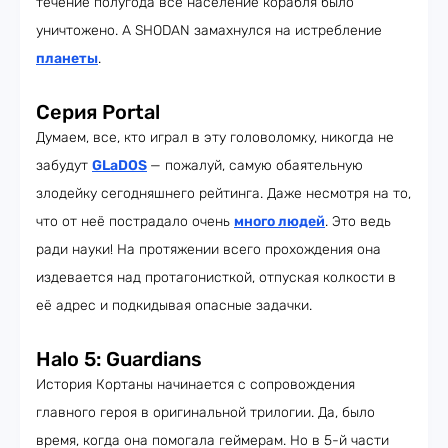
течение полугода всё население корабля было
уничтожено. А SHODAN замахнулся на истребление
планеты
.
Серия Portal
Думаем, все, кто играл в эту головоломку, никогда не
забудут
GLaDOS
— пожалуй, самую обаятельную
злодейку сегодняшнего рейтинга. Даже несмотря на то,
что от неё пострадало очень
много людей
. Это ведь
ради науки! На протяжении всего прохождения она
издевается над протагонисткой, отпуская колкости в
её адрес и подкидывая опасные задачки.
Halo 5: Guardians
История Кортаны начинается с сопровождения
главного героя в оригинальной трилогии. Да, было
время, когда она помогала геймерам. Но в 5-й части