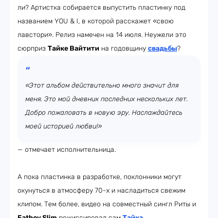
ли? Артистка собирается выпустить пластинку под
названием YOU & I, в которой расскажет «свою
лавстори». Релиз намечен на 14 июля. Неужели это
сюрприз
Тайке Вайтити
на годовщину
свадьбы
?
«Этот альбом действительно много значит для
меня. Это мой дневник последних нескольких лет.
Добро пожаловать в новую эру. Наслаждайтесь
моей историей любви!»
— отмечает исполнительница.
А пока пластинка в разработке, поклонники могут
окунуться в атмосферу 70-х и насладиться свежим
клипом. Тем более, видео на совместный сингл Риты и
Fatboy Slim
режиссировал сам
Тайка
.