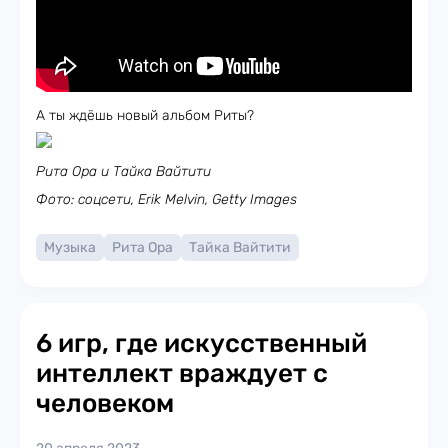
А ты ждёшь новый альбом Риты?
Рита Ора и Тайка Вайтити
Фото: соцсети, Erik Melvin, Getty Images
Музыка
Рита Ора
Тайка Вайтити
6 игр, где искусственный
интеллект враждует с
человеком